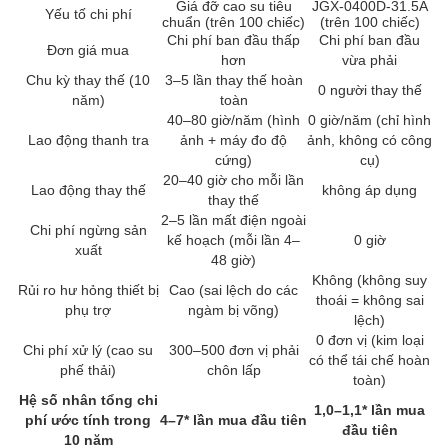
Giá đỡ cao su tiêu
JGX-0400D-31.5A
Yếu tố chi phí
chuẩn (trên 100 chiếc)
(trên 100 chiếc)
Chi phí ban đầu thấp
Chi phí ban đầu
Đơn giá mua
hơn
vừa phải
Chu kỳ thay thế (10
3–5 lần thay thế hoàn
0 người thay thế
năm)
toàn
40–80 giờ/năm (hình
0 giờ/năm (chỉ hình
Lao động thanh tra
ảnh + máy đo độ
ảnh, không có công
cứng)
cụ)
20–40 giờ cho mỗi lần
Lao động thay thế
không áp dụng
thay thế
2–5 lần mất điện ngoài
Chi phí ngừng sản
kế hoạch (mỗi lần 4–
0 giờ
xuất
48 giờ)
Không (không suy
Rủi ro hư hỏng thiết bị
Cao (sai lệch do các
thoái = không sai
phụ trợ
ngàm bị võng)
lệch)
0 đơn vị (kim loại
Chi phí xử lý (cao su
300–500 đơn vị phải
có thể tái chế hoàn
phế thải)
chôn lấp
toàn)
Hệ số nhân tổng chi
1,0–1,1* lần mua
phí ước tính trong
4–7* lần mua đầu tiên
đầu tiên
10 năm