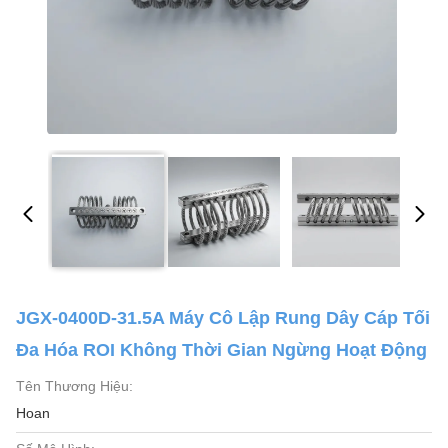
JGX-0400D-31.5A Máy Cô Lập Rung Dây Cáp Tối
Đa Hóa ROI Không Thời Gian Ngừng Hoạt Động
Tên Thương Hiệu:
Hoan