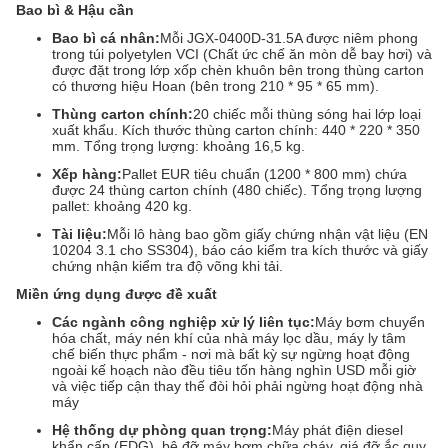
Bao bì & Hậu cần
Bao bì cá nhân:
Mỗi JGX-0400D-31.5A được niêm phong
trong túi polyetylen VCI (Chất ức chế ăn mòn dễ bay hơi) và
được đặt trong lớp xốp chèn khuôn bên trong thùng carton
có thương hiệu Hoan (bên trong 210 * 95 * 65 mm).
Thùng carton chính:
20 chiếc mỗi thùng sóng hai lớp loại
xuất khẩu. Kích thước thùng carton chính: 440 * 220 * 350
mm. Tổng trọng lượng: khoảng 16,5 kg.
Xếp hàng:
Pallet EUR tiêu chuẩn (1200 * 800 mm) chứa
được 24 thùng carton chính (480 chiếc). Tổng trọng lượng
pallet: khoảng 420 kg.
Tài liệu:
Mỗi lô hàng bao gồm giấy chứng nhận vật liệu (EN
10204 3.1 cho SS304), báo cáo kiểm tra kích thước và giấy
chứng nhận kiểm tra độ võng khi tải.
Miền ứng dụng được đề xuất
Các ngành công nghiệp xử lý liên tục:
Máy bơm chuyển
hóa chất, máy nén khí của nhà máy lọc dầu, máy ly tâm
chế biến thực phẩm - nơi mà bất kỳ sự ngừng hoạt động
ngoài kế hoạch nào đều tiêu tốn hàng nghìn USD mỗi giờ
và việc tiếp cận thay thế đòi hỏi phải ngừng hoạt động nhà
máy
Hệ thống dự phòng quan trọng:
Máy phát điện diesel
khẩn cấp (EDG), bệ đỡ máy bơm chữa cháy, giá đỡ ắc quy