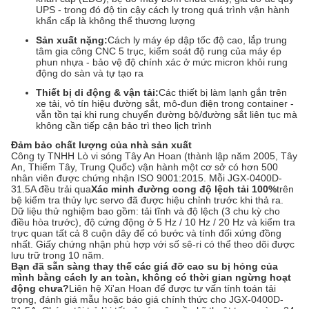
UPS - trong đó độ tin cậy cách ly trong quá trình vận hành
khẩn cấp là không thể thương lượng
Sản xuất nặng:
Cách ly máy ép dập tốc độ cao, lắp trung
tâm gia công CNC 5 trục, kiểm soát độ rung của máy ép
phun nhựa - bảo vệ độ chính xác ở mức micron khỏi rung
động do sàn và tự tạo ra
Thiết bị di động & vận tải:
Các thiết bị làm lạnh gắn trên
xe tải, vỏ tín hiệu đường sắt, mô-đun điện trong container -
vẫn tồn tại khi rung chuyển đường bộ/đường sắt liên tục mà
không cần tiếp cận bảo trì theo lịch trình
Đảm bảo chất lượng của nhà sản xuất
Công ty TNHH Lò vi sóng Tây An Hoan (thành lập năm 2005, Tây
An, Thiểm Tây, Trung Quốc) vận hành một cơ sở có hơn 500
nhân viên được chứng nhận ISO 9001:2015. Mỗi JGX-0400D-
31.5A đều trải qua
Xác minh đường cong độ lệch tải 100%
trên
bệ kiểm tra thủy lực servo đã được hiệu chỉnh trước khi thả ra.
Dữ liệu thử nghiệm bao gồm: tải tĩnh và độ lệch (3 chu kỳ cho
điều hòa trước), độ cứng động ở 5 Hz / 10 Hz / 20 Hz và kiểm tra
trực quan tất cả 8 cuộn dây để có bước và tính đối xứng đồng
nhất. Giấy chứng nhận phù hợp với số sê-ri có thể theo dõi được
lưu trữ trong 10 năm.
Bạn đã sẵn sàng thay thế các giá đỡ cao su bị hỏng của
mình bằng cách ly an toàn, không có thời gian ngừng hoạt
động chưa?
Liên hệ Xi'an Hoan để được tư vấn tính toán tải
trọng, đánh giá mẫu hoặc báo giá chính thức cho JGX-0400D-