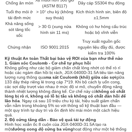
Xịt muối hơn 500 giờ
Chống ăn mòn
Dây cáp SS304 thụ động
(ASTM B117)
Tuổi thọ mỏi ở
> 10⁷ chu kỳ (không
Kích thích hình sin, biên độ
tải định mức
suy thoái)
±1,5mm
Khả năng sống
> 30 G (xung nửa
Không có hư hỏng cấu trúc
sót tăng tốc
hình sin 11 ms)
hoặc bộ vĩnh viễn
sốc
Truy xuất nguồn gốc
Chứng nhận
ISO 9001:2015
nguyên liệu đầy đủ, được
kiểm tra 100%
Kỹ thuật An toàn Thất bại bảo vệ ROI của bạn như thế nào
1. Giảm xóc Coulomb - Cơ chế tự phục hồi
Không giống như các bộ giảm chấn chất lỏng nhớt có thể rò rỉ
hoặc các ngàm đàn hồi bị rách, JGX-0400D-31.5A tiêu tán năng
lượng rung thông qua
ma sát Coulomb (khô) giữa các sợi
giữa
133 dây thép riêng lẻ trong cáp 7*19. Khi bộ cách ly uốn cong,
các sợi dây trượt vào nhau ở mức độ vi mô, chuyển động năng
thành nhiệt lượng không đáng kể. Cơ chế này có
không có chất
lỏng bị rò rỉ, không có lỗ bị tắc và không có chất đàn hồi để
lão hóa
. Ngay cả sau 10 triệu chu kỳ tải, hiệu suất giảm chấn
vẫn nằm trong khoảng 5% so với thông số kỹ thuật ban đầu —
một quy trình tự duy trì và ổn định khi mài mòn một cách hiệu
quả.
2. Độ cứng tăng dần - Bảo vệ quá tải tự động
Hình học xoắn ốc 8 cuộn của JGX-0400D-31.5A tạo ra
một
đường cong độ cứng ba vùng
hoạt động như một hệ thống