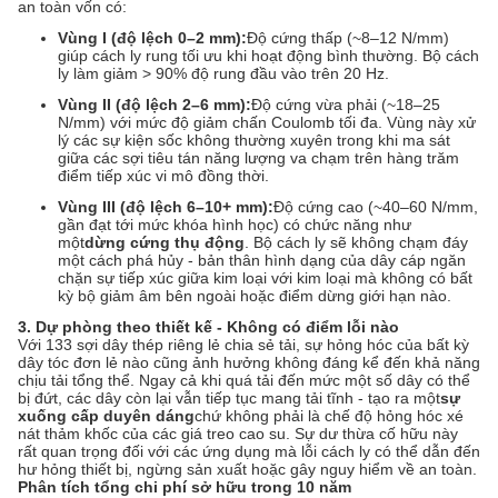
an toàn vốn có:
Vùng I (độ lệch 0–2 mm):
Độ cứng thấp (~8–12 N/mm)
giúp cách ly rung tối ưu khi hoạt động bình thường. Bộ cách
ly làm giảm > 90% độ rung đầu vào trên 20 Hz.
Vùng II (độ lệch 2–6 mm):
Độ cứng vừa phải (~18–25
N/mm) với mức độ giảm chấn Coulomb tối đa. Vùng này xử
lý các sự kiện sốc không thường xuyên trong khi ma sát
giữa các sợi tiêu tán năng lượng va chạm trên hàng trăm
điểm tiếp xúc vi mô đồng thời.
Vùng III (độ lệch 6–10+ mm):
Độ cứng cao (~40–60 N/mm,
gần đạt tới mức khóa hình học) có chức năng như
một
dừng cứng thụ động
. Bộ cách ly sẽ không chạm đáy
một cách phá hủy - bản thân hình dạng của dây cáp ngăn
chặn sự tiếp xúc giữa kim loại với kim loại mà không có bất
kỳ bộ giảm âm bên ngoài hoặc điểm dừng giới hạn nào.
3. Dự phòng theo thiết kế - Không có điểm lỗi nào
Với 133 sợi dây thép riêng lẻ chia sẻ tải, sự hỏng hóc của bất kỳ
dây tóc đơn lẻ nào cũng ảnh hưởng không đáng kể đến khả năng
chịu tải tổng thể. Ngay cả khi quá tải đến mức một số dây có thể
bị đứt, các dây còn lại vẫn tiếp tục mang tải tĩnh - tạo ra một
sự
xuống cấp duyên dáng
chứ không phải là chế độ hỏng hóc xé
nát thảm khốc của các giá treo cao su. Sự dư thừa cố hữu này
rất quan trọng đối với các ứng dụng mà lỗi cách ly có thể dẫn đến
hư hỏng thiết bị, ngừng sản xuất hoặc gây nguy hiểm về an toàn.
Phân tích tổng chi phí sở hữu trong 10 năm