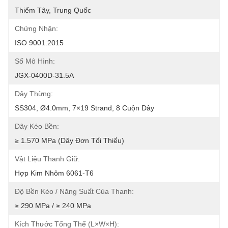
Thiểm Tây, Trung Quốc
Chứng Nhận:
ISO 9001:2015
Số Mô Hình:
JGX-0400D-31.5A
Dây Thừng:
SS304, Ø4.0mm, 7×19 Strand, 8 Cuộn Dây
Dây Kéo Bền:
≥ 1.570 MPa (dây Đơn Tối Thiểu)
Vật Liệu Thanh Giữ:
Hợp Kim Nhôm 6061-T6
Độ Bền Kéo / Năng Suất Của Thanh:
≥ 290 MPa / ≥ 240 MPa
Kích Thước Tổng Thể (L×W×H):