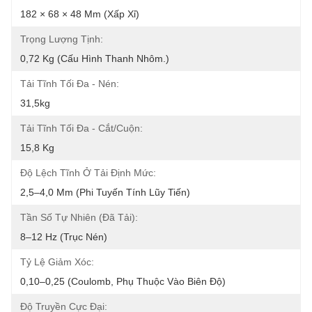
182 × 68 × 48 Mm (xấp Xỉ)
Trọng Lượng Tịnh:
0,72 Kg (cấu Hình Thanh Nhôm.)
Tải Tĩnh Tối Đa - Nén:
31,5kg
Tải Tĩnh Tối Đa - Cắt/Cuộn:
15,8 Kg
Độ Lệch Tĩnh Ở Tải Định Mức:
2,5–4,0 Mm (phi Tuyến Tính Lũy Tiến)
Tần Số Tự Nhiên (đã Tải):
8–12 Hz (trục Nén)
Tỷ Lệ Giảm Xóc:
0,10–0,25 (Coulomb, Phụ Thuộc Vào Biên Độ)
Độ Truyền Cực Đại: