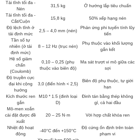
Tải tĩnh tối đa -
31,5 kg
Ở hướng lắp tiêu chuẩn
Nén
Tải tĩnh tối đa -
15,8 kg
50% xếp hạng nén
Cắt/Cuộn
Độ lệch tĩnh ở
Phản ứng phi tuyến tính lũy
2,5 – 4,0 mm (nén)
tải định mức
tiến
Tần số tự
Phụ thuộc vào khối lượng
nhiên (ở tải
8 – 12 Hz (trục nén)
gắn kết
định mức)
Hệ số giảm
0,10 – 0,25 (phụ
Ma sát trượt vi mô giữa các
chấn
thuộc vào biên độ)
sợi
(Coulomb)
Độ truyền cực
Biên độ phụ thuộc, tự giới
đại khi cộng
3,0 (điển hình < 2,5)
hạn
hưởng
Kích thước ren
M10 * 1.5 (đinh loại
Đinh tán bằng thép không
gắn
D)
gỉ, cả hai đầu
Mô-men xoắn
cài đặt được đề
20 – 25 N·m
Với hợp chất khóa ren
xuất
Nhiệt độ hoạt
Độ cứng ổn định trên toàn
-40°C đến +150°C
động
phạm vi