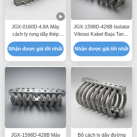
JGX-0160D-4.8A Máy
JGX-1598D-428B Isolator
cách ly rung dây thép
Vibrasi Kabel Baja Tanpa
ngoài khơi không bảo trì
Creep Peredam Gesekan
Nhận được giá tốt nhất
thép không gỉ
Nhận được giá tốt nhất
Bebas Oli untuk
Perlindungan Pengiriman
Transit
JGX-1598D-428B Máy
Bộ cách ly dây đường