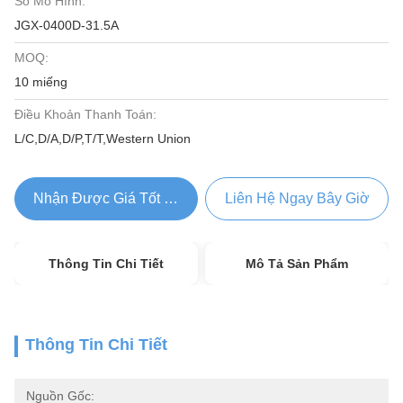
Số Mô Hình:
JGX-0400D-31.5A
MOQ:
10 miếng
Điều Khoản Thanh Toán:
L/C,D/A,D/P,T/T,Western Union
Nhận Được Giá Tốt Nhất
Liên Hệ Ngay Bây Giờ
Thông Tin Chi Tiết
Mô Tả Sản Phẩm
Thông Tin Chi Tiết
Nguồn Gốc: