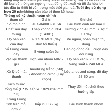
để loại bỏ thời gian ngừng hoạt động đột xuất và tối đa hóa lợi
tức đầu tư thiết bị vốn trong một thời gian dài.
Tuổi thọ sử dụng
hơn 20 năm
không cần bảo trì theo kế hoạch.
Thông số kỹ thuật hoàn chỉnh
tham số
Giá trị
Ghi chú
Số mô hình
JGX-0400D-31.5A
Cấu hình đinh ren loại D
Chất liệu dây
Thép không gỉ 304
Đường kính 4.0mm, 7 sợi *
thừng
(1.4301)
19 dây
Độ bền kéo
≥ 1.570 MPa (dây
Vẽ nguội, hoàn thiện thụ
của dây
đơn tối thiểu)
động
Số lượng cuộn
Cao độ đồng đều, cuộn dây
8 vòng xoắn ốc
dây
đối xứng
Vật liệu thanh
Hợp kim nhôm 6061-
Độ bền kéo ≥ 290 MPa,
giữ
T6
Năng suất ≥ 240 MPa
Anodizing trắng (Std)
Xử lý bề mặt
Lớp anodized cứng: độ dày
/ Anodizing cứng (Tùy
thanh
25-50 μm
chọn)
Kích thước
Thay đổi một chút theo
tổng thể (L * W
Xấp xỉ. 182*68*48mm
hướng lắp
* H)
Trọng lượng
tịnh trên mỗi
Xấp xỉ. 0,72 kg
Cấu hình thanh nhôm
đơn vị