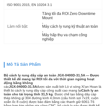
ISO 9001:2015, EN 10204 3.1
Tăng tối đa ROI Zero Downtime 
Mount
, 
Làm nổi bật:
Máy cách ly rung kỹ thuật an toàn
, 
Máy hấp thụ va chạm công 
nghiệp
Mô Tả Sản Phẩm
Bộ cách ly rung dây cáp an toàn JGX-0400D-31.5A — Được
thiết kế để mang lại ROI tối đa với thời gian ngừng hoạt
động bằng không
các
JGX-0400D-31.5A
được sản xuất bởi Lò vi sóng Xi'an Hoan là
thiết bị cách ly rung dây cáp công suất cao mang lại
Cách ly an
toàn cho tải trọng tĩnh 31,5 kg
. Được chế tạo bằng dây cáp
thép không gỉ 304 đường kính 4,0mm (cấu hình sợi 7x19, cuộn
xoắn ốc 8 cuộn) được bảo đảm bằng các thanh giữ 6061-T6
bằng hợp kim nhôm gia công CNC, bộ cách ly này được thiết kế