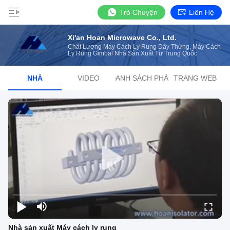
Trò Chuyện
Liên Hệ
Xi'an Hoan Microwave Co., Ltd.
Chất Lượng Máy Cách Ly Rung Dây Thừng, Máy Cách
Ly Rung Gimbal Nhà Sản Xuất Từ Trung Quốc
NHÀ
VIDEO
DANH SÁCH PHÁT
TRANG WEB
Nhà sản xuất Máy cách ly rung