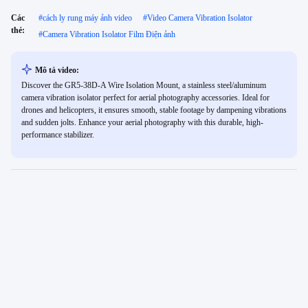
Các
#
cách ly rung máy ảnh video
#
Video Camera Vibration Isolator
thẻ:
#
Camera Vibration Isolator Film Điện ảnh
Mô tả video:
Discover the GR5-38D-A Wire Isolation Mount, a stainless steel/aluminum
camera vibration isolator perfect for aerial photography accessories. Ideal for
drones and helicopters, it ensures smooth, stable footage by dampening vibrations
and sudden jolts. Enhance your aerial photography with this durable, high-
performance stabilizer.