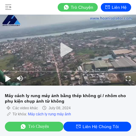
Trò Chuyện
Liên Hệ
Máy cách ly rung máy ảnh bằng thép không gỉ / nhôm cho
phụ kiện chụp ảnh từ không
Các video khác
July 08, 2024
Từ khóa:
Máy cách ly rung máy ảnh
Trò Chuyện
Liên Hệ Chúng Tôi