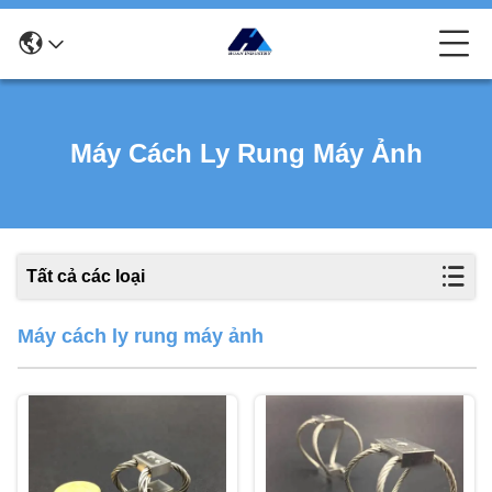
Máy Cách Ly Rung Máy Ảnh
Tất cả các loại
Máy cách ly rung máy ảnh