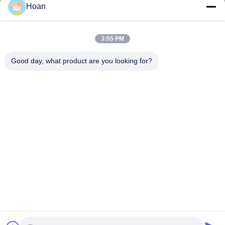
Hoan
Địa chỉ của chúng tôi
Địa chỉ công ty
3:55 PM
F7, Tòa nhà 2, Công viên công nghiệp Xinkai, đường 2 Jinye,
Khu công nghệ cao, Xi'an
Good day, what product are you looking for?
Địa chỉ nhà máy
F7, Tòa nhà 2, Công viên công nghiệp Xinkai, đường 2 Jinye,
Khu công nghệ cao, Xi'an
Điện thoại
86--18740357801
Trung Quốc Chất lượng tốt Máy cách ly rung dây thừng Nhà cung
cấp. 2024-2026 Xi'an Hoan Microwave Co., Ltd. . Đã đăng ký Bản
quyền.