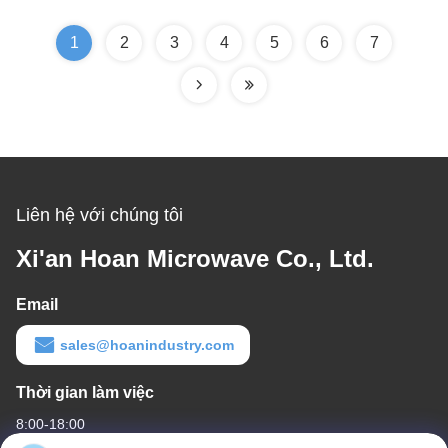
chống sốc cho trực
ly ẩm
thăng)
1
2
3
4
5
6
7
Liên hệ với chúng tôi
Xi'an Hoan Microwave Co., Ltd.
Email
sales@hoanindustry.com
Thời gian làm việc
8:00-18:00