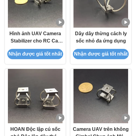
Hình ảnh UAV Camera
Dây dây thừng cách ly
Stabilizer cho RC Car
sốc nhỏ đa ứng dụng
GR3 Sản phẩm thủ
Nhận được giá tốt nhất
Nhận được giá tốt nhất
công bảo vệ cú sốc tinh
tế
HOAN Độc lập cú sốc
Camera UAV trên không