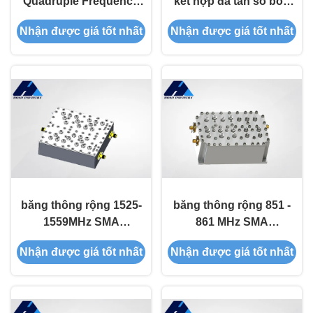
Quadruple Frequency
kết hợp đa tần số bốn
Diplexer Combiner JT-
tần không thấm nước
Nhận được giá tốt nhất
Nhận được giá tốt nhất
DUP-2517/2672-SMA
JT-DUP2072/2250-SMA
SMA Bandpass Filter
băng thông rộng 1525-
băng thông rộng 851 -
1559MHz SMA
861 MHz SMA
Bandpass Filter 50W JT-
Bandpass Filter JT-
Nhận được giá tốt nhất
Nhận được giá tốt nhất
DUP1542/1642-SMA
DUP-856/811-SMA
duplexer
Duplexer