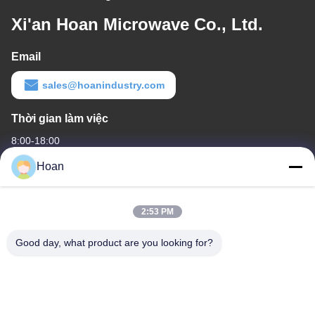
Xi'an Hoan Microwave Co., Ltd.
Email
sales@hoanindustry.com
Thời gian làm việc
8:00-18:00
Hoan
Địa chỉ của chúng tôi
Địa chỉ công ty
2:53 PM
F7, Tòa nhà 2, Công viên công nghiệp Xinkai, đường 2 Jinye,
Khu công nghệ cao, Xi'an
Good day, what product are you looking for?
Địa chỉ nhà máy
F7, Tòa nhà 2, Công viên công nghiệp Xinkai, đường 2 Jinye,
Khu công nghệ cao, Xi'an