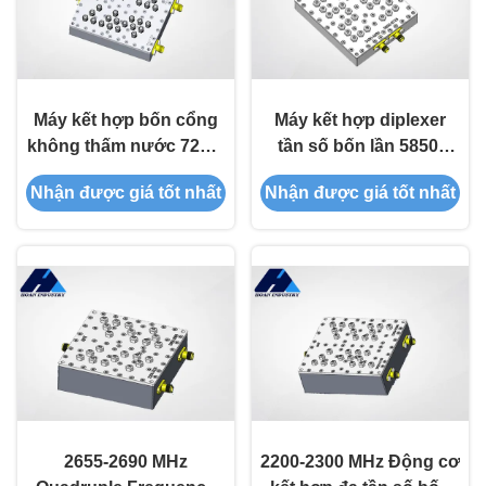
Máy kết hợp bốn cổng
Máy kết hợp diplexer
không thấm nước 7250-
tần số bốn lần 5850-
8460MHz Máy kết hợp
6725MHz JT-
Nhận được giá tốt nhất
Nhận được giá tốt nhất
diplexer tần số bốn lần
DUP4100/6287-SMA
JT-DUP7500/8150-SMA
Duplex
2655-2690 MHz
2200-2300 MHz Động cơ