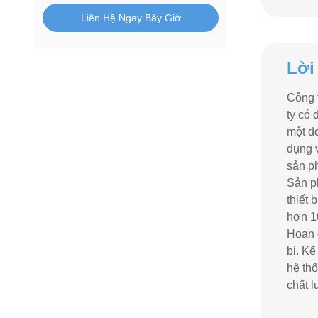
Liên Hệ Ngay Bây Giờ
Lời
Công 
ty có 
một do
dụng 
sản p
Sản ph
thiết 
hơn 1
Hoan 
bị. Kể
hệ th
chất l