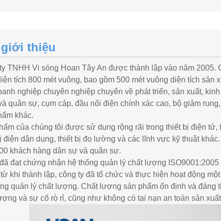
 giới thiệu
ty TNHH Vi sóng Hoan Tây An được thành lập vào năm 2005. Cô
diện tích 800 mét vuông, bao gồm 500 mét vuông diện tích sản 
anh nghiệp chuyên nghiệp chuyên về phát triển, sản xuất, kinh 
và quân sự, cụm cáp, đầu nối điện chính xác cao, bộ giảm rung
hẩm khác.
ẩm của chúng tôi được sử dụng rộng rãi trong thiết bị điện tử, 
bị điện dân dụng, thiết bị đo lường và các lĩnh vực kỹ thuật khá
00 khách hàng dân sự và quân sự.
đã đạt chứng nhận hệ thống quản lý chất lượng ISO9001:2005 v
 từ khi thành lập, công ty đã tổ chức và thực hiện hoạt động m
ống quản lý chất lượng. Chất lượng sản phẩm ổn định và đáng t
ượng và sự cố rò rỉ, cũng như không có tai nạn an toàn sản xuất