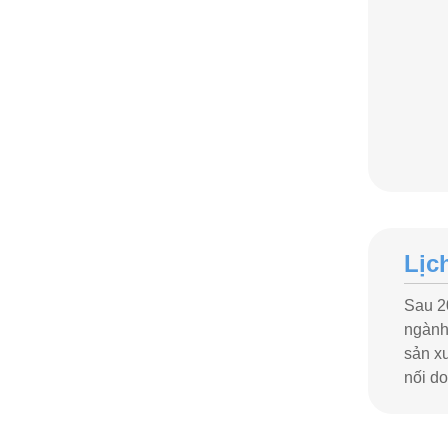
Lịc
Sau 20
ngành
sản xu
nối d