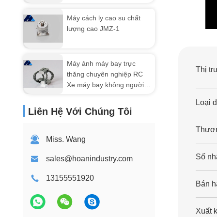
sốc
Máy cách ly cao su chất
lượng cao JMZ-1
Máy ảnh máy bay trực
Thị tr
thăng chuyên nghiệp RC
Xe máy bay không người
lái phụ kiện GR2 Compact
Loại 
Wire Rope Isolator
Liên Hệ Với Chúng Tôi
Vibration Shock Control
Thươn
Miss. Wang
Số nh
sales@hoanindustry.com
13155551920
Bán h
Xuất k