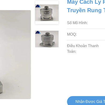
Máy Cách Ly 
Truyền Rung 
Số Mô Hình:
MOQ:
Điều Khoản Thanh
Toán:
Nhận Được Giá T