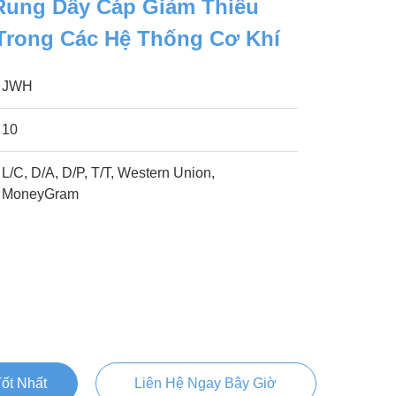
Rung Dây Cáp Giảm Thiểu
Trong Các Hệ Thống Cơ Khí
JWH
10
L/C, D/A, D/P, T/T, Western Union,
MoneyGram
ốt Nhất
Liên Hệ Ngay Bây Giờ