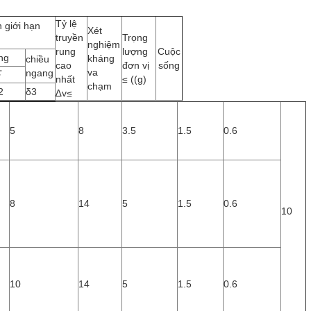
Tỷ lệ
 giới hạn
Xét
truyền
Trọng
nghiệm
rung
lượng
Cuộc
ng
kháng
chiều
cao
đơn vị
sống
va
ngang
下
nhất
≤ ((g)
chạm
2
δ3
∆v≤
5
8
3.5
1.5
0.6
8
14
5
1.5
0.6
10
10
14
5
1.5
0.6