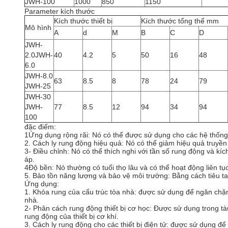
JWH-100
1000
850
1150
Parameter kích thước
Kích thước thiết bị
Kích thước tổng thể mm
Mô hình
A
d
M
B
C
D
JWH-
2.0JWH-
40
4.2
5
50
16
48
6.0
JWH-8.0
63
8.5
8
78
24
79
JWH-25
JWH-30
JWH-
77
8.5
12
94
34
94
100
đặc điểm:
1Ứng dụng rộng rãi: Nó có thể được sử dụng cho các hệ thống 
2. Cách ly rung động hiệu quả: Nó có thể giảm hiệu quả truyề
3- Điều chỉnh: Nó có thể thích nghi với tần số rung động và 
áp.
4Độ bền: Nó thường có tuổi thọ lâu và có thể hoạt động liên tục
5. Bảo tồn năng lượng và bảo vệ môi trường: Bằng cách tiêu t
Ứng dụng:
1. Khóa rung của cấu trúc tòa nhà: được sử dụng để ngăn chặn 
nhà.
2- Phân cách rung động thiết bị cơ học: Được sử dụng trong tàu
rung động của thiết bị cơ khí.
3. Cách ly rung động cho các thiết bị điện tử: được sử dụng để