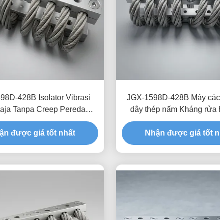
98D-428B Isolator Vibrasi
JGX-1598D-428B Máy cách
aja Tanpa Creep Peredam
dây thép nấm Kháng rửa 
ekan Bebas Oli untuk
Thép không gỉ
dungan Pengiriman Transit
ận được giá tốt nhất
Nhận được giá tốt n