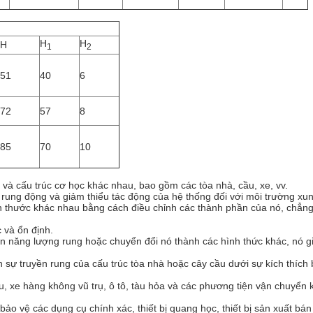
H
H
H
1
2
51
40
6
72
57
8
85
70
10
và cấu trúc cơ học khác nhau, bao gồm các tòa nhà, cầu, xe, vv.
n rung động và giảm thiểu tác động của hệ thống đối với môi trường x
kích thước khác nhau bằng cách điều chỉnh các thành phần của nó, chẳ
 và ổn định.
an năng lượng rung hoặc chuyển đổi nó thành các hình thức khác, nó g
sự truyền rung của cấu trúc tòa nhà hoặc cây cầu dưới sự kích thích 
, xe hàng không vũ trụ, ô tô, tàu hỏa và các phương tiện vận chuyển k
 bảo vệ các dụng cụ chính xác, thiết bị quang học, thiết bị sản xuất b