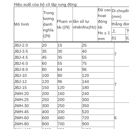
Hiệu suất của bộ cô lập rung động:
Độ cao
Di chuyển
Trọng
hoạt
(mm)
lượng
Phạm vi
tần số tự
động
thẳng đứ
Mô hình
danh
tải ((N)
nhiênfn≤(Hz)
tải
nghĩa
上
Ho ± 1
((N)
δ1
δ
mm
JBJ-2.0
20
15
25
JBJ-3.5
35
30
40
7
JBJ-4.5
45
35
55
JBJ-6.0
60
55
75
JBJ-8.0
80
64
96
JBJ-10
100
80
120
JBJ-12
120
96
144
7
JBJ-15
150
120
180
JWH-20
200
160
240
JWH-25
250
200
300
JWH-30
300
250
350
JWH-45
400
330
520
JWH-60
600
480
720
6
JWH-80
800
700
900