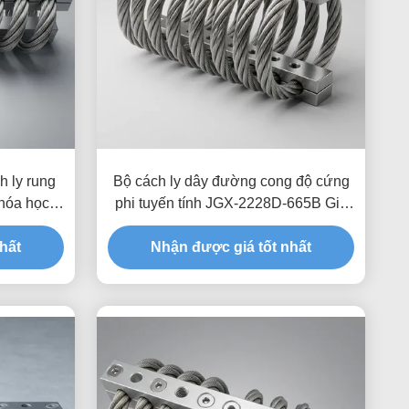
 ly rung
Bộ cách ly dây đường cong độ cứng
hóa học
phi tuyến tính JGX-2228D-665B Giá
đỡ hoàn toàn bằng kim loại thân thiện
hất
với môi trường cho thiết bị công
Nhận được giá tốt nhất
nghiệp