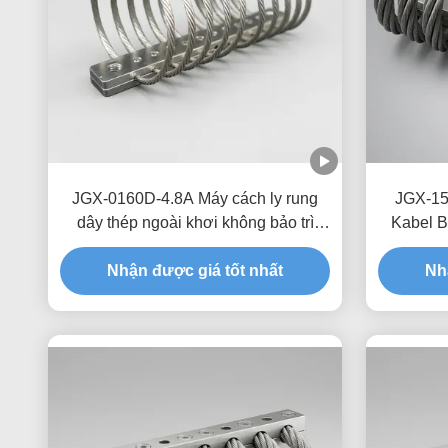
JGX-0160D-4.8A Máy cách ly rung
JGX-15
dây thép ngoài khơi không bảo trì
Kabel B
thép không gỉ
Ges
Nhận được giá tốt nhất
Perlin
Nh