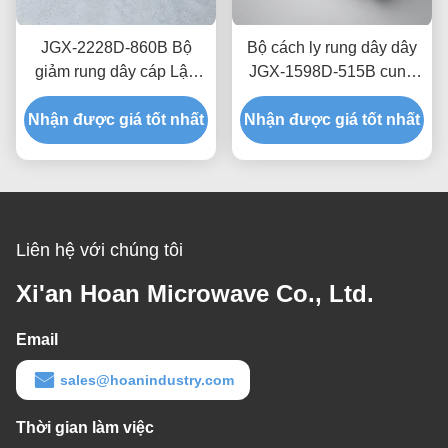
JGX-2228D-860B Bộ
Bộ cách ly rung dây dây
giảm rung dây cáp Lập
JGX-1598D-515B cung
trình nhanh Lắp ráp
cấp khả năng chịu tải có
Nhận được giá tốt nhất
nhanh Giá đỡ chống sốc
Nhận được giá tốt nhất
thể mở rộng và cách ly
tùy chỉnh
tiếng ồn do cấu trúc
Liên hệ với chúng tôi
Xi'an Hoan Microwave Co., Ltd.
Email
sales@hoanindustry.com
Thời gian làm việc