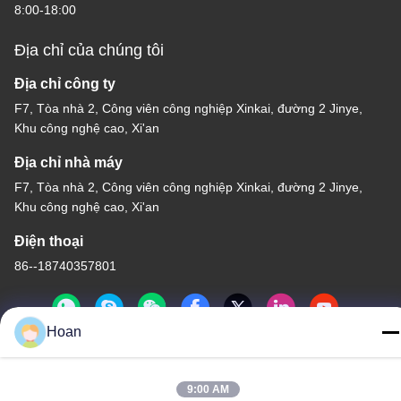
8:00-18:00
Địa chỉ của chúng tôi
Địa chỉ công ty
F7, Tòa nhà 2, Công viên công nghiệp Xinkai, đường 2 Jinye,
Khu công nghệ cao, Xi'an
Địa chỉ nhà máy
F7, Tòa nhà 2, Công viên công nghiệp Xinkai, đường 2 Jinye,
Khu công nghệ cao, Xi'an
Điện thoại
86--18740357801
Hoan
Trung Quốc Chất lượng tốt Máy cách ly rung dây thừng Nhà cung
9:00 AM
cấp. 2024-2026 Xi'an Hoan Microwave Co., Ltd. . Đã đăng ký Bản