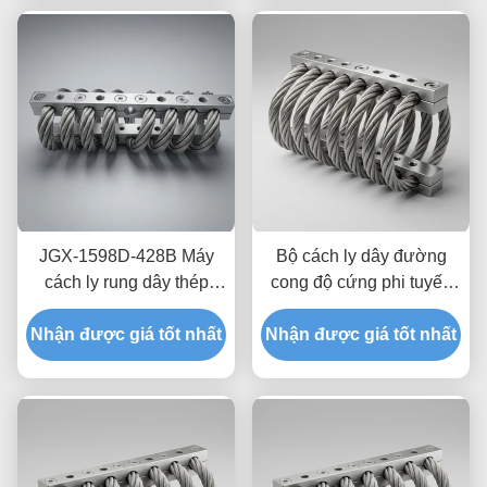
Transit
JGX-1598D-428B Máy
Bộ cách ly dây đường
cách ly rung dây thép
cong độ cứng phi tuyến
nấm Kháng rửa hóa học
tính JGX-2228D-665B
Nhận được giá tốt nhất
Thép không gỉ
Nhận được giá tốt nhất
Giá đỡ hoàn toàn bằng
kim loại thân thiện với
môi trường cho thiết bị
công nghiệp