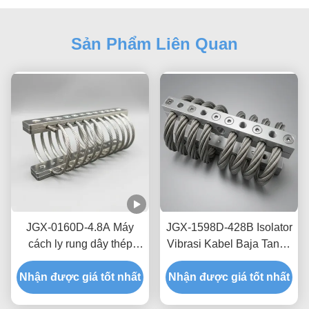
Sản Phẩm Liên Quan
JGX-0160D-4.8A Máy
JGX-1598D-428B Isolator
cách ly rung dây thép
Vibrasi Kabel Baja Tanpa
ngoài khơi không bảo trì
Creep Peredam Gesekan
Nhận được giá tốt nhất
thép không gỉ
Nhận được giá tốt nhất
Bebas Oli untuk
Perlindungan Pengiriman