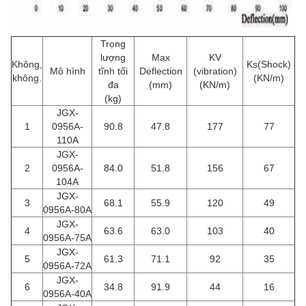
Trọng
lượng
Max
KV
Không,
Ks(Shock)
Mô hình
tĩnh tối
Deflection
(vibration)
không.
(KN/m)
đa
(mm)
(KN/m)
(kg)
JGX-
1
0956A-
90.8
47.8
177
77
110A
JGX-
2
0956A-
84.0
51.8
156
67
104A
JGX-
3
68.1
55.9
120
49
0956A-80A
JGX-
4
63.6
63.0
103
40
0956A-75A
JGX-
5
61.3
71.1
92
35
0956A-72A
JGX-
6
34.8
91.9
44
16
0956A-40A