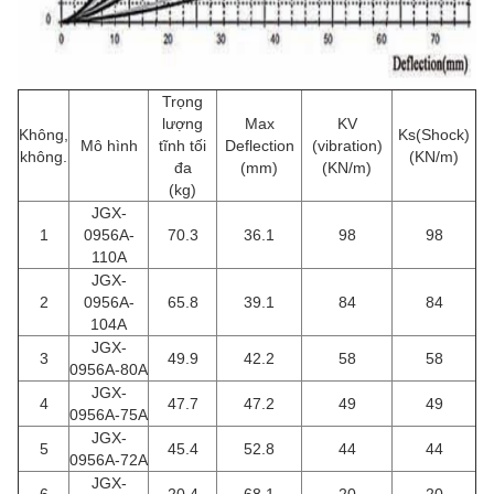
Trọng
lượng
Max
KV
Không,
Ks(Shock)
Mô hình
tĩnh tối
Deflection
(vibration)
không.
(KN/m)
đa
(mm)
(KN/m)
(kg)
JGX-
1
0956A-
70.3
36.1
98
98
110A
JGX-
2
0956A-
65.8
39.1
84
84
104A
JGX-
3
49.9
42.2
58
58
0956A-80A
JGX-
4
47.7
47.2
49
49
0956A-75A
JGX-
5
45.4
52.8
44
44
0956A-72A
JGX-