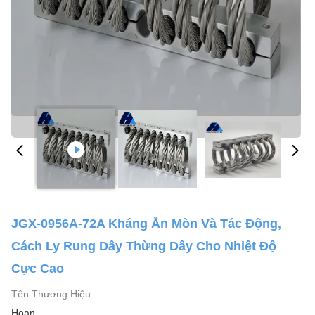
JGX-0956A-72A Kháng Ăn Mòn Và Tác Động,
Cách Ly Rung Dây Thừng Dây Cho Nhiệt Độ
Cực Cao
Tên Thương Hiệu:
Hoan