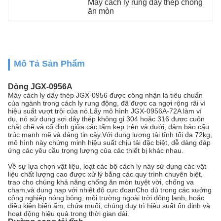
Máy cách ly rung dây thép chống 
ăn mòn
Mô Tả Sản Phẩm
Dòng JGX-0956A
Máy cách ly dây thép JGX-0956 được công nhận là tiêu chuẩn
của ngành trong cách ly rung động, đã được ca ngợi rộng rãi vì
hiệu suất vượt trội của nó.Lấy mô hình JGX-0956A-72A làm ví
dụ, nó sử dụng sợi dây thép không gỉ 304 hoặc 316 được cuộn
chặt chẽ và cố định giữa các tấm kẹp trên và dưới, đảm bảo cấu
trúc mạnh mẽ và đáng tin cậy.Với dung lượng tải tĩnh tối đa 72kg,
mô hình này chứng minh hiệu suất chịu tải đặc biệt, dễ dàng đáp
ứng các yêu cầu trọng lượng của các thiết bị khác nhau.
Về sự lựa chọn vật liệu, loạt các bộ cách ly này sử dụng các vật
liệu chất lượng cao được xử lý bằng các quy trình chuyên biệt,
trao cho chúng khả năng chống ăn mòn tuyệt vời, chống va
chạm,và dung nạp với nhiệt độ cực đoanCho dù trong các xưởng
công nghiệp nóng bỏng, môi trường ngoài trời đông lạnh, hoặc
điều kiện biển ẩm, chứa muối, chúng duy trì hiệu suất ổn định và
hoạt động hiệu quả trong thời gian dài.