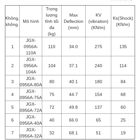
Trọng
lượng
Max
KV
Không,
Ks(Shock)
Mô hình
tĩnh tối
Deflection
(vibration)
không.
(KN/m)
đa
(mm)
(KN/m)
(kg)
JGX-
1
0956A-
110
34.0
275
135
110A
JGX-
2
0956A-
104
37.1
240
114
104A
JGX-
3
80
40.1
180
84
0956A-80A
JGX-
4
75
44.7
154
68
0956A-75A
JGX-
5
72
49.8
137
60
0956A-72A
JGX-
6
40
66.0
65
25
0956A-40A
JGX-
7
32
68.1
51
19
0956A-32A