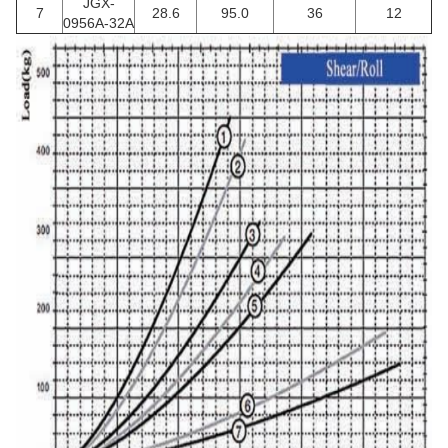
JGX-
7
28.6
95.0
36
12
0956A-32A