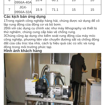
6
20.4
68.1
20
20
0956A-40A
JGX-
7
15.9
71.1
15
15
0956A-32A
Các kịch bản ứng dụng
1Trong ngành công nghiệp hàng hải, chúng được sử dụng để cô
lập rung động của động cơ và bộ bơm.
2Đối với các dụng cụ chính xác như máy lithography và thiết bị
thử nghiệm, chúng cung cấp bảo vệ chống rung.
3Chúng cũng áp dụng cho kiểm soát rung động của máy móc
công nghiệp, phương tiện vận chuyển đường sắt và chống động
đất của cấu trúc tòa nhà, cách ly hiệu quả các cú sốc và rung
động trong môi trường phức tạp.
Hình ảnh khách hàng