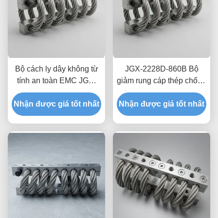
Bộ cách ly dây không từ
JGX-2228D-860B Bộ
tính an toàn EMC JGX-
giảm rung cáp thép chống
2228D-665B Giá đỡ tản
rung tuổi thọ cao giảm
nhiệt thoáng qua cho thiết
Nhận được giá tốt nhất
Nhận được giá tốt nhất
sốc công nghiệp
bị điện tử chính xác