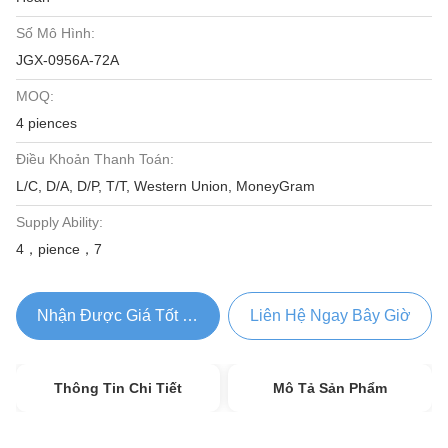
Số Mô Hình:
JGX-0956A-72A
MOQ:
4 piences
Điều Khoản Thanh Toán:
L/C, D/A, D/P, T/T, Western Union, MoneyGram
Supply Ability:
4，pience，7
Nhận Được Giá Tốt Nhất
Liên Hệ Ngay Bây Giờ
Thông Tin Chi Tiết
Mô Tả Sản Phẩm