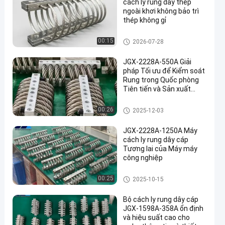
cách ly rung dây thép
ngoài khơi không bảo trì
thép không gỉ
Máy cách ly rung dây thừng
00:15
2026-07-28
JGX-2228A-550A Giải
pháp Tối ưu để Kiểm soát
Rung trong Quốc phòng
Tiên tiến và Sản xuất
Công nghiệp
Máy cách ly rung dây thừng
00:26
2025-12-03
JGX-2228A-1250A Máy
cách ly rung dây cáp
Tương lai của Máy máy
công nghiệp
Máy cách ly rung dây thừng
00:25
2025-10-15
Bộ cách ly rung dây cáp
JGX-1598A-358A ổn định
và hiệu suất cao cho