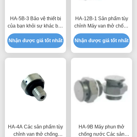
HA-5B-3 Bảo vệ thiết bị
HA-12B-1 Sản phẩm tùy
của bạn khỏi sự khác biệt
chỉnh Máy van thở chống
áp suất và môi trường ẩm
nước cho tuabin gió có
Nhận được giá tốt nhất
ướt với van chống nước
Nhận được giá tốt nhất
độ thấm khí cao và áp
và thở tùy chỉnh
suất ngăn nước
HA-4A Các sản phẩm tùy
HA-9B Máy phun thở
chỉnh van thở chống
chống nước Các sản