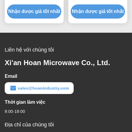
nước để bảo vệ thiết bị
phẩm tùy chỉnh cho thiết
Nhận được giá tốt nhất
tối ưu và ổn định áp suất
Nhận được giá tốt nhất
bị điện tử tiêu dùng và
không khí
chống nước cấp IP68
Liên hệ với chúng tôi
Xi'an Hoan Microwave Co., Ltd.
Email
sales@hoanindustry.com
Thời gian làm việc
8:00-18:00
Địa chỉ của chúng tôi