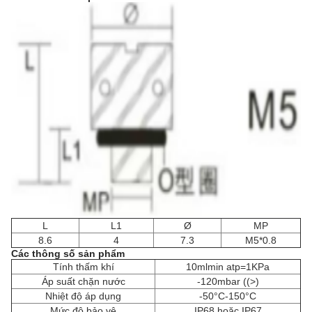
L
L1
Ø
MP
8.6
4
7.3
M5*0.8
Các thông số sản phẩm
Tính thấm khí
10mlmin atp=1KPa
Áp suất chặn nước
-120mbar ((>)
Nhiệt độ áp dụng
-50°C-150°C
Mức độ bảo vệ
IP68 hoặc IP67