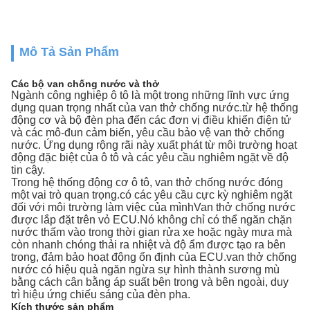
Mô Tả Sản Phẩm
Các bộ van chống nước và thở
Ngành công nghiệp ô tô là một trong những lĩnh vực ứng
dụng quan trọng nhất của van thở chống nước.từ hệ thống
động cơ và bộ đèn pha đến các đơn vị điều khiển điện tử
và các mô-đun cảm biến, yêu cầu bảo vệ van thở chống
nước. Ứng dụng rộng rãi này xuất phát từ môi trường hoạt
động đặc biệt của ô tô và các yêu cầu nghiêm ngặt về độ
tin cậy.
Trong hệ thống động cơ ô tô, van thở chống nước đóng
một vai trò quan trọng.có các yêu cầu cực kỳ nghiêm ngặt
đối với môi trường làm việc của mìnhVan thở chống nước
được lắp đặt trên vỏ ECU.Nó không chỉ có thể ngăn chặn
nước thấm vào trong thời gian rửa xe hoặc ngày mưa mà
còn nhanh chóng thải ra nhiệt và độ ẩm được tạo ra bên
trong, đảm bảo hoạt động ổn định của ECU.van thở chống
nước có hiệu quả ngăn ngừa sự hình thành sương mù
bằng cách cân bằng áp suất bên trong và bên ngoài, duy
trì hiệu ứng chiếu sáng của đèn pha.
Kích thước sản phẩm