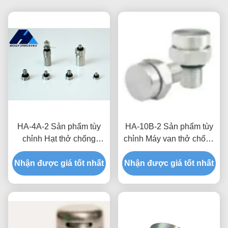
HA-4A-2 Sản phẩm tùy
HA-10B-2 Sản phẩm tùy
chỉnh Hạt thở chống
chỉnh Máy van thở chống
nước cho hộp phân phối
nước để cải thiện độ tin
Nhận được giá tốt nhất
Hạt chống nước và bảo
Nhận được giá tốt nhất
cậy và tuổi thọ trong các
vệ độ ẩm
hệ thống năng lượng mới