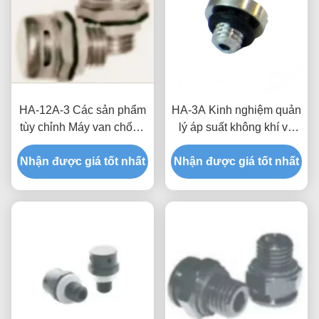
HA-12A-3 Các sản phẩm
HA-3A Kinh nghiệm quản
tùy chỉnh Máy van chống
lý áp suất không khí vô
nước và thở Sự kết hợp
song với các sản phẩm
hoàn hảo của công nghệ
Nhận được giá tốt nhất
Nhận được giá tốt nhất
tùy chỉnh
và chức năng