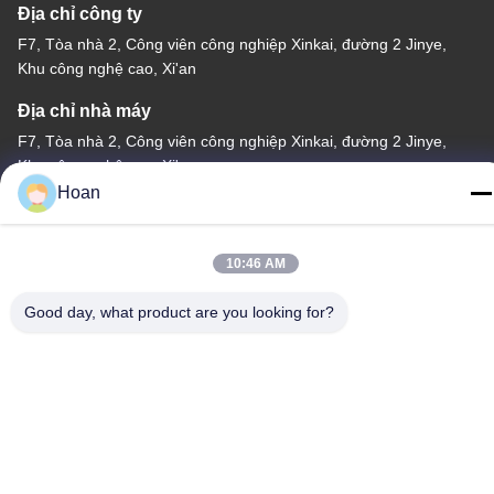
Địa chỉ công ty
F7, Tòa nhà 2, Công viên công nghiệp Xinkai, đường 2 Jinye,
Khu công nghệ cao, Xi'an
Địa chỉ nhà máy
F7, Tòa nhà 2, Công viên công nghiệp Xinkai, đường 2 Jinye,
Khu công nghệ cao, Xi'an
Hoan
Điện thoại
86--18740357801
10:46 AM
Good day, what product are you looking for?
Trung Quốc Chất lượng tốt Máy cách ly rung dây thừng Nhà cung
cấp. 2024-2026 Xi'an Hoan Microwave Co., Ltd. . Đã đăng ký Bản
quyền.
Chính sách bảo mật
|
Sơ đồ trang web