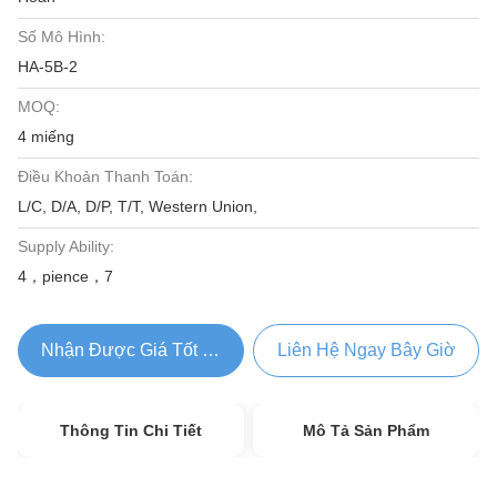
Số Mô Hình:
HA-5B-2
MOQ:
4 miếng
Điều Khoản Thanh Toán:
L/C, D/A, D/P, T/T, Western Union,
Supply Ability:
4，pience，7
Nhận Được Giá Tốt Nhất
Liên Hệ Ngay Bây Giờ
Thông Tin Chi Tiết
Mô Tả Sản Phẩm