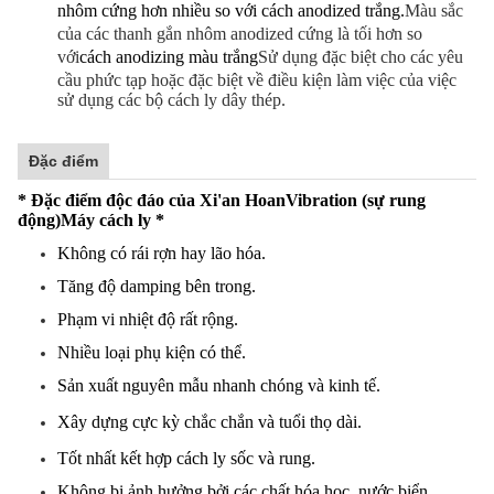
nhôm cứng hơn nhiều so với cách anodized trắng.
Màu sắc
của các thanh gắn nhôm anodized cứng là tối hơn so
với
cách anodizing màu trắng
Sử dụng đặc biệt cho các yêu
cầu phức tạp hoặc đặc biệt về điều kiện làm việc của việc
sử dụng các bộ cách ly dây thép.
Đặc điểm
* Đặc điểm độc đáo của Xi'an Hoan
Vibration (sự rung
động)
Máy cách ly *
Không có rái rợn hay lão hóa.
Tăng độ damping bên trong.
Phạm vi nhiệt độ rất rộng.
Nhiều loại phụ kiện có thể.
Sản xuất nguyên mẫu nhanh chóng và kinh tế.
Xây dựng cực kỳ chắc chắn và tuổi thọ dài.
Tốt nhất kết hợp cách ly sốc và rung.
Không bị ảnh hưởng bởi các chất hóa học, nước biển,