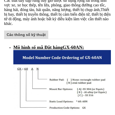
Các thắt dây dập rung bây giờ được sử dụng rộng rãi trong lĩnh
vực xe, xe bọc thép, tên lửa, phóng, giao thông đường cao tốc,
hàng hải, đóng tàu, hải quân, năng lượng, thiết bị chụp ảnh,Thiết
bị bay, thiết bị truyền thông, thiết bị cảm biến điện tử, thiết bị điện
tử di động, máy ảnh hoặc bất kỳ điều kiện làm việc cần thiết nào
khác.
Các thông số kỹ thuật
Mô hình số mã Đặt hàng
GX-60AN
: