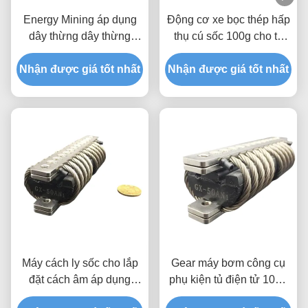
Energy Mining áp dụng
Động cơ xe bọc thép hấp
dây thừng dây thừng
thụ cú sốc 100g cho tủ
cách ly để kiểm soát sốc
điện và Metro Bogie Gx-
Nhận được giá tốt nhất
chụp ảnh từ không
Nhận được giá tốt nhất
30an
Máy cách ly sốc cho lắp
Gear máy bơm công cụ
đặt cách âm áp dụng
phụ kiện tủ điện tử 100g
trong các cửa hàng vật
tiếng ồn Kiểm soát rung