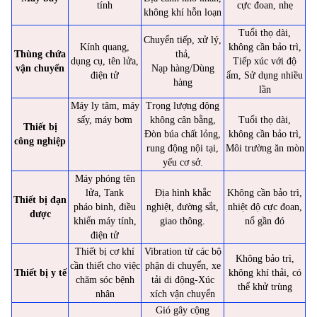
tính
cực đoan, nhẹ
không khí hỗn loạn
Tuổi thọ dài,
Chuyển tiếp, xử lý,
Kính quang,
không cần bảo trì,
Thùng chứa
thả,
dụng cụ, tên lửa,
Tiếp xúc với độ
vận chuyển
Nạp hàng/Dùng
điện tử
ẩm, Sử dụng nhiều
hàng
lần
Máy ly tâm, máy
Trọng lượng động
sấy, máy bơm
không cân bằng,
Tuổi thọ dài,
Thiết bị
Đòn búa chất lỏng,
không cần bảo trì,
công nghiệp
rung động nội tại,
Môi trường ăn mòn
yếu cơ sở.
Máy phóng tên
lửa, Tank
Địa hình khắc
Không cần bảo trì,
Thiết bị đạn
pháo binh, điều
nghiệt, đường sắt,
nhiệt độ cực đoan,
dược
khiển máy tính,
giao thông.
nổ gần đó
điện tử
Thiết bị cơ khí
Vibration từ các bộ
Không bảo trì,
cần thiết cho việc
phận di chuyển, xe
Thiết bị y tế
không khí thải, có
chăm sóc bệnh
tải di động-Xúc
thể khử trùng
nhân
xích vận chuyển
Gió gây cộng