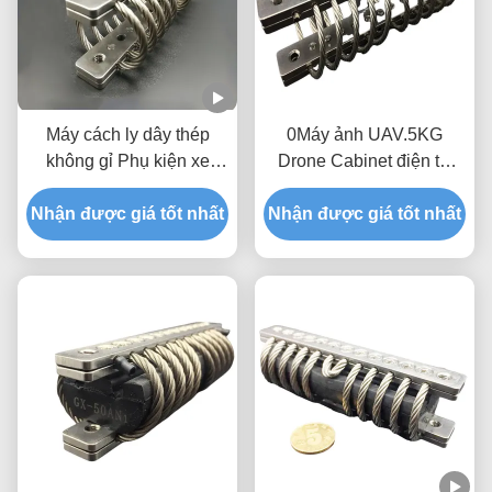
Máy cách ly dây thép
0Máy ảnh UAV.5KG
không gỉ Phụ kiện xe
Drone Cabinet điện tử
phòng thủ Xe bọc thép
nhúng Kiểm soát cú sốc
Nhận được giá tốt nhất
Nhận được giá tốt nhất
rung động JGX-0160D-
2.2A Máy cách ly dây
thép không gỉ