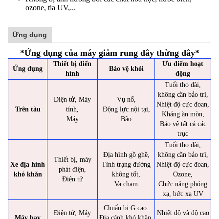
ozone, tia UV,...
Ứng dụng
*
Ứng dụng của máy giảm rung dây thừng dây
*
Thiết bị điển
Ưu điểm hoạt
Ứng dụng
Bảo vệ khỏi
hình
động
Tuổi thọ dài,
không cần bảo trì,
Điện tử, Máy
Vụ nổ,
Nhiệt độ cực đoan,
Trên tàu
tính,
Động lực nội tại,
Kháng ăn mòn,
Máy
Bão
Bảo vệ tất cả các
trục
Tuổi thọ dài,
Địa hình gồ ghề,
không cần bảo trì,
Thiết bị, máy
Xe địa hình
Tình trạng đường
Nhiệt độ cực đoan,
phát điện,
khó khăn
không tốt,
Ozone,
Điện tử
Va chạm
Chức năng phóng
xạ, bức xạ UV
Chuẩn bị G cao.
Điện tử, Máy
Nhiệt độ và độ cao
Máy bay
Địa cánh khó khăn,