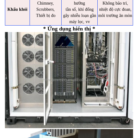
Chimney,
hưởng
Không bảo trì,
Khẩu khói
Scrubbers,
tần số, khí đống
nhiệt độ cực đoan,
Thiết bị đo
gây nhiễu loạn gần
môi trường ăn mòn
máy lọc, vv
* Ứng dụng hiển thị *