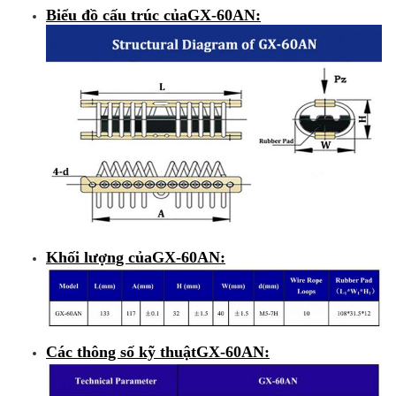
Biểu đồ cấu trúc của
GX-60AN
:
Khối lượng của
GX-60AN
:
Các thông số kỹ thuật
GX-60AN
: