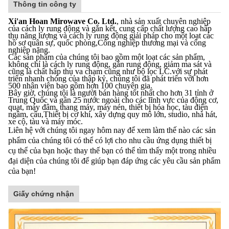
Thông tin công ty
Xi'an Hoan Mirowave Co. Ltd.
, nhà sản xuất chuyên nghiệp
của cách ly rung động và gắn kết, cung cấp chất lượng cao hấp
thụ năng lượng và cách ly rung động giải pháp cho một loạt các
hồ sơ quân sự, quốc phòng,Công nghiệp thương mại và công
nghiệp nặng.
Các sản phẩm của chúng tôi bao gồm một loạt các sản phẩm,
không chỉ là cách ly rung động, gắn rung động, giảm ma sát và
cũng là chất hấp thụ va chạm cũng như bộ lọc LC.với sự phát
triển nhanh chóng của thập kỷ, chúng tôi đã phát triển với hơn
500 nhân viên bao gồm hơn 100 chuyên gia.
Bây giờ, chúng tôi là người bán hàng tốt nhất cho hơn 31 tỉnh ở
Trung Quốc và gần 25 nước ngoài cho các lĩnh vực của động cơ,
quạt, máy đâm, thang máy, máy nén, thiết bị hóa học, tàu điện
ngầm, cầu,Thiết bị cơ khí, xây dựng quy mô lớn, studio, nhà hát,
xe cộ, tàu và máy móc.
Liên hệ với chúng tôi ngay hôm nay để xem làm thế nào các sản
phẩm của chúng tôi có thể có lợi cho nhu cầu ứng dụng thiết bị
cụ thể của bạn hoặc thay thế bạn có thể tìm thấy một trong nhiều
đại diện của chúng tôi để giúp bạn đáp ứng các yêu cầu sản phẩm
của bạn!
Giấy chứng nhận