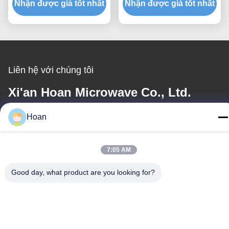
Nhận được giá tốt nhất
liệu xây dựng
Nhận được giá tốt nhất
động Gx-50an Wire
Helical Isolator
Liên hệ với chúng tôi
Xi'an Hoan Microwave Co., Ltd.
Email
Hoan
sales@hoanindustry.com
7:05 AM
Thời gian làm việc
Good day, what product are you looking for?
8:00-18:00
Địa chỉ của chúng tôi
Địa chỉ công ty