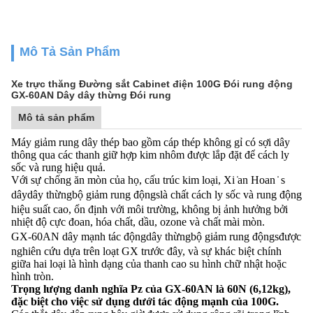
Mô Tả Sản Phẩm
Xe trực thăng Đường sắt Cabinet điện 100G Đói rung động
GX-60AN Dây dây thừng Đói rung
Mô tả sản phẩm
Máy giảm rung dây thép bao gồm cáp thép không gỉ có sợi dây
thông qua các thanh giữ hợp kim nhôm được lắp đặt để cách ly
sốc và rung hiệu quả.
Với sự chống ăn mòn của họ, cấu trúc kim loại, Xi ̇an Hoan ̇ s
dây
dây thừng
bộ giảm rung động
s
là chất cách ly sốc và rung động
hiệu suất cao, ổn định với môi trường, không bị ảnh hưởng bởi
nhiệt độ cực đoan, hóa chất, dầu, ozone và chất mài mòn.
GX-60AN dây mạnh tác động
dây thừng
bộ giảm rung động
s
được
nghiên cứu dựa trên loạt GX trước đây, và sự khác biệt chính
giữa hai loại là hình dạng của thanh cao su hình chữ nhật hoặc
hình tròn.
Trọng lượng danh nghĩa Pz của GX-60AN là 60N (6,12kg),
đặc biệt cho việc sử dụng dưới tác động mạnh của 100G.