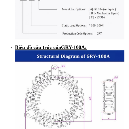
Biểu đồ cấu trúc của
GRY-100A
: