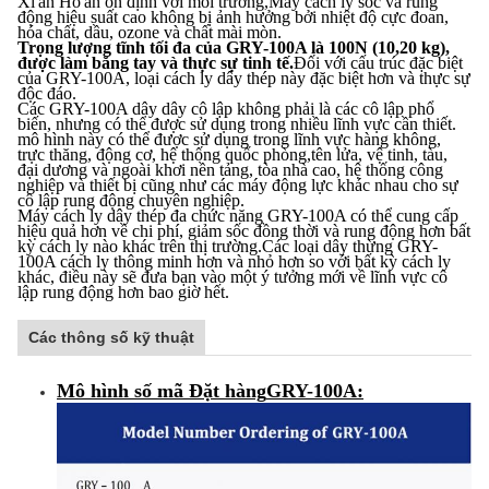
Xi'an Ho'an ổn định với môi trường,Máy cách ly sốc và rung
động hiệu suất cao không bị ảnh hưởng bởi nhiệt độ cực đoan,
hóa chất, dầu, ozone và chất mài mòn.
Trọng lượng tĩnh tối đa của GRY-100A là 100N (10,20 kg),
được làm bằng tay và thực sự tinh tế.
Đối với cấu trúc đặc biệt
của GRY-100A, loại cách ly dây thép này đặc biệt hơn và thực sự
độc đáo.
Các GRY-100A dây dây cô lập không phải là các cô lập phổ
biến, nhưng có thể được sử dụng trong nhiều lĩnh vực cần thiết.
mô hình này có thể được sử dụng trong lĩnh vực hàng không,
trực thăng, động cơ, hệ thống quốc phòng,tên lửa, vệ tinh, tàu,
đại dương và ngoài khơi nền tảng, tòa nhà cao, hệ thống công
nghiệp và thiết bị cũng như các máy động lực khác nhau cho sự
cô lập rung động chuyên nghiệp.
Máy cách ly dây thép đa chức năng GRY-100A có thể cung cấp
hiệu quả hơn về chi phí, giảm sốc đồng thời và rung động hơn bất
kỳ cách ly nào khác trên thị trường.Các loại dây thừng GRY-
100A cách ly thông minh hơn và nhỏ hơn so với bất kỳ cách ly
khác, điều này sẽ đưa bạn vào một ý tưởng mới về lĩnh vực cô
lập rung động hơn bao giờ hết.
Các thông số kỹ thuật
Mô hình số mã Đặt hàng
GRY-100A
: