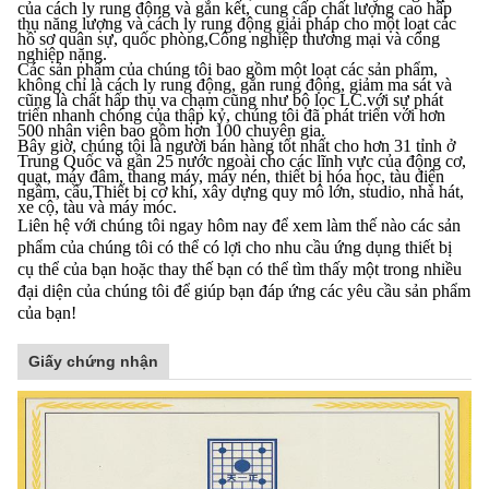
của cách ly rung động và gắn kết, cung cấp chất lượng cao hấp
thụ năng lượng và cách ly rung động giải pháp cho một loạt các
hồ sơ quân sự, quốc phòng,Công nghiệp thương mại và công
nghiệp nặng.
Các sản phẩm của chúng tôi bao gồm một loạt các sản phẩm,
không chỉ là cách ly rung động, gắn rung động, giảm ma sát và
cũng là chất hấp thụ va chạm cũng như bộ lọc LC.với sự phát
triển nhanh chóng của thập kỷ, chúng tôi đã phát triển với hơn
500 nhân viên bao gồm hơn 100 chuyên gia.
Bây giờ, chúng tôi là người bán hàng tốt nhất cho hơn 31 tỉnh ở
Trung Quốc và gần 25 nước ngoài cho các lĩnh vực của động cơ,
quạt, máy đâm, thang máy, máy nén, thiết bị hóa học, tàu điện
ngầm, cầu,Thiết bị cơ khí, xây dựng quy mô lớn, studio, nhà hát,
xe cộ, tàu và máy móc.
Liên hệ với chúng tôi ngay hôm nay để xem làm thế nào các sản
phẩm của chúng tôi có thể có lợi cho nhu cầu ứng dụng thiết bị
cụ thể của bạn hoặc thay thế bạn có thể tìm thấy một trong nhiều
đại diện của chúng tôi để giúp bạn đáp ứng các yêu cầu sản phẩm
của bạn!
Giấy chứng nhận