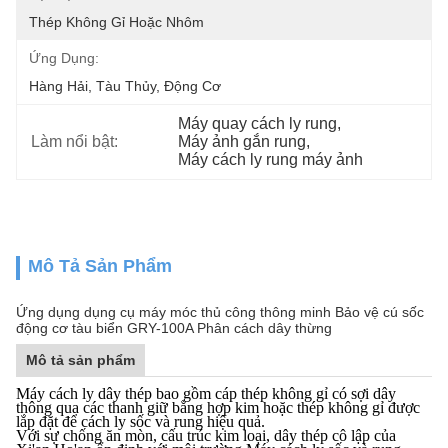
Thép Không Gỉ Hoặc Nhôm
Ứng Dụng:
Hàng Hải, Tàu Thủy, Động Cơ
Máy quay cách ly rung
, 
Làm nổi bật:
Máy ảnh gắn rung
, 
Máy cách ly rung máy ảnh
Mô Tả Sản Phẩm
Ứng dụng dụng cụ máy móc thủ công thông minh Bảo vệ cú sốc
động cơ tàu biển GRY-100A Phân cách dây thừng
Mô tả sản phẩm
Máy cách ly dây thép bao gồm cáp thép không gỉ có sợi dây
thông qua các thanh giữ bằng hợp kim hoặc thép không gỉ được
lắp đặt để cách ly sốc và rung hiệu quả.
Với sự chống ăn mòn, cấu trúc kim loại, dây thép cô lập của