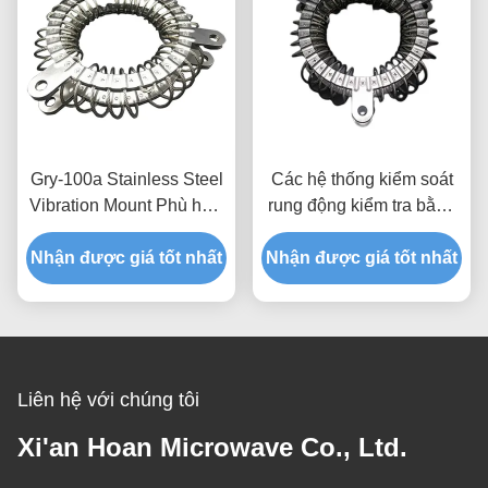
Gry-100a Stainless Steel
Các hệ thống kiểm soát
Vibration Mount Phù hợp
rung động kiểm tra bằng
hoàn hảo cho phụ kiện
video đi ra với báo cáo
Nhận được giá tốt nhất
máy công cụ
Nhận được giá tốt nhất
thử máy được cung cấp
Liên hệ với chúng tôi
Xi'an Hoan Microwave Co., Ltd.