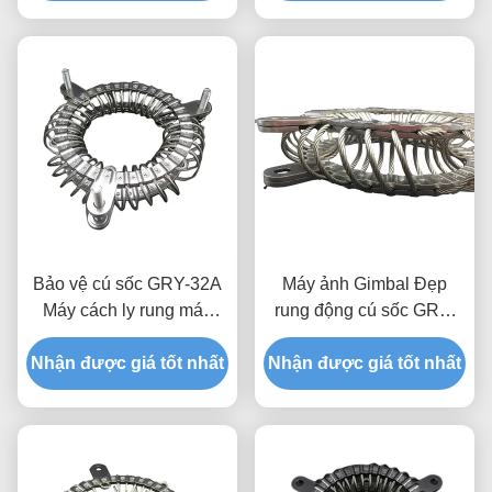
Vibration Mount
Bảo vệ cú sốc GRY-32A
Máy ảnh Gimbal Đẹp
Máy cách ly rung máy
rung động cú sốc GRY-
ảnh thép không gỉ cho
5A thép không gỉ cách ly
Nhận được giá tốt nhất
UAV trên không
cho khai thác năng lượng
Nhận được giá tốt nhất