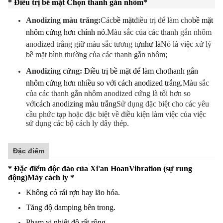
* Điều trị bề mặt Chọn thanh gắn nhôm
*
Anodizing màu trắng:
Các
bề mặt
điều trị để làm cho
bề mặt
nhôm cứng hơn chính nó.
Màu sắc của các thanh gắn nhôm
anodized trắng giữ màu sắc tương tự
như là
Nó là việc xử lý
bề mặt bình thường của các thanh gắn nhôm;
Anodizing cứng:
Điều trị bề mặt để làm cho
thanh gắn
nhôm cứng hơn nhiều so với cách anodized trắng.
Màu sắc
của các thanh gắn nhôm anodized cứng là tối hơn so
với
cách anodizing màu trắng
Sử dụng đặc biệt cho các yêu
cầu phức tạp hoặc đặc biệt về điều kiện làm việc của việc
sử dụng các bộ cách ly dây thép.
Đặc điểm
* Đặc điểm độc đáo của Xi'an Hoan
Vibration (sự rung
động)
Máy cách ly *
Không có rái rợn hay lão hóa.
Tăng độ damping bên trong.
Phạm vi nhiệt độ rất rộng.