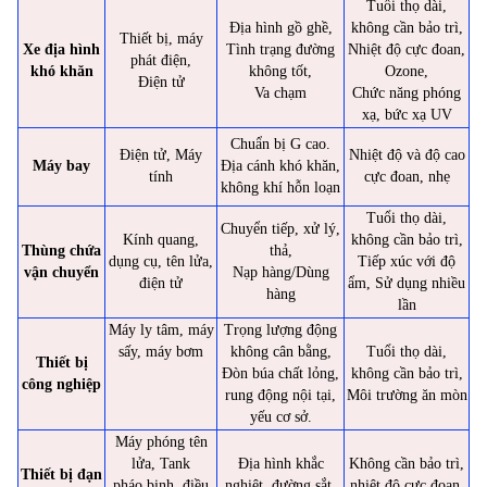
Tuổi thọ dài,
Địa hình gồ ghề,
không cần bảo trì,
Thiết bị, máy
Xe địa hình
Tình trạng đường
Nhiệt độ cực đoan,
phát điện,
khó khăn
không tốt,
Ozone,
Điện tử
Va chạm
Chức năng phóng
xạ, bức xạ UV
Chuẩn bị G cao.
Điện tử, Máy
Nhiệt độ và độ cao
Máy bay
Địa cánh khó khăn,
tính
cực đoan, nhẹ
không khí hỗn loạn
Tuổi thọ dài,
Chuyển tiếp, xử lý,
Kính quang,
không cần bảo trì,
Thùng chứa
thả,
dụng cụ, tên lửa,
Tiếp xúc với độ
vận chuyển
Nạp hàng/Dùng
điện tử
ẩm, Sử dụng nhiều
hàng
lần
Máy ly tâm, máy
Trọng lượng động
sấy, máy bơm
không cân bằng,
Tuổi thọ dài,
Thiết bị
Đòn búa chất lỏng,
không cần bảo trì,
công nghiệp
rung động nội tại,
Môi trường ăn mòn
yếu cơ sở.
Máy phóng tên
lửa, Tank
Địa hình khắc
Không cần bảo trì,
Thiết bị đạn
pháo binh, điều
nghiệt, đường sắt,
nhiệt độ cực đoan,