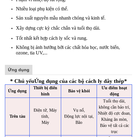
Nhiều loại phụ kiện có thể.
Sản xuất nguyên mẫu nhanh chóng và kinh tế.
Xây dựng cực kỳ chắc chắn và tuổi thọ dài.
Tốt nhất kết hợp cách ly sốc và rung.
Không bị ảnh hưởng bởi các chất hóa học, nước biển,
ozone, tia UV,...
Ứng dụng
* Chủ yếu
Ứng dụng của các bộ cách ly dây thép
*
Thiết bị điển
Ưu điểm hoạt
Ứng dụng
Bảo vệ khỏi
hình
động
Tuổi thọ dài,
không cần bảo trì,
Điện tử, Máy
Vụ nổ,
Nhiệt độ cực đoan,
Trên tàu
tính,
Động lực nội tại,
Kháng ăn mòn,
Máy
Bão
Bảo vệ tất cả các
trục