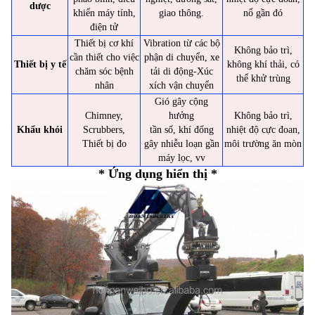
dược
khiển máy tính,
giao thông.
nổ gần đó
điện tử
Thiết bị cơ khí
Vibration từ các bộ
Không bảo trì,
cần thiết cho việc
phận di chuyển, xe
Thiết bị y tế
không khí thải, có
chăm sóc bệnh
tải di động-Xúc
thể khử trùng
nhân
xích vận chuyển
Gió gây cộng
Chimney,
hưởng
Không bảo trì,
Khẩu khói
Scrubbers,
tần số, khí đống
nhiệt độ cực đoan,
Thiết bị đo
gây nhiễu loạn gần
môi trường ăn mòn
máy lọc, vv
* Ứng dụng hiển thị *