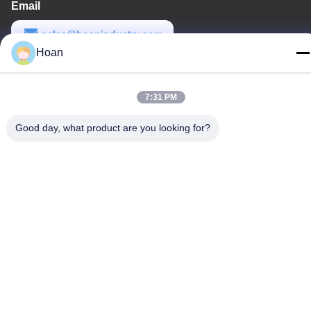
Email
sales@hoanindustry.com
Hoan
Thời gian làm việc
8:00-18:00
7:31 PM
Địa chỉ của chúng tôi
Good day, what product are you looking for?
Địa chỉ công ty
F7, Tòa nhà 2, Công viên công nghiệp Xinkai, đường 2 Jinye,
Khu công nghệ cao, Xi'an
Địa chỉ nhà máy
F7, Tòa nhà 2, Công viên công nghiệp Xinkai, đường 2 Jinye,
Khu công nghệ cao, Xi'an
Điện thoại
86--18740357801