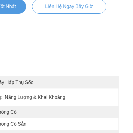
ốt Nhất
Liên Hệ Ngay Bây Giờ
áy Hấp Thụ Sốc
:
Năng Lượng & Khai Khoáng
hông Có
hông Có Sẵn