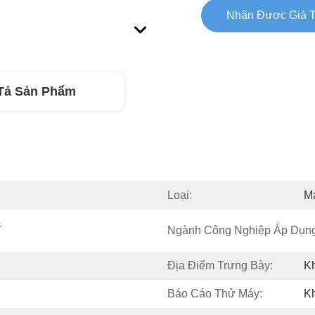
Nhận Được Giá T
Tả Sản Phẩm
Loại:
M
 
Ngành Công Nghiệp Áp Dụng
Địa Điểm Trưng Bày:
K
Báo Cáo Thử Máy:
K