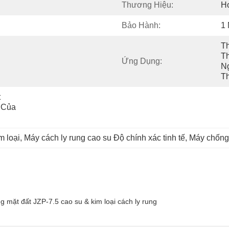
Thương Hiệu:
H
Bảo Hành:
1
Th
Th
Ứng Dụng:
Ng
T
 
Của 
m loại
, 
Máy cách ly rung cao su Độ chính xác tinh tế
, 
Máy chống
g mặt đất JZP-7.5 cao su & kim loại cách ly rung