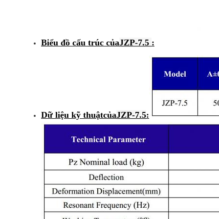
Biểu đồ cấu trúc của
JZP-7.5
:
Dữ liệu kỹ thuật
của
JZP-7.5
: