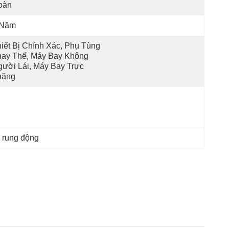
oàn
 Năm
iết Bị Chính Xác, Phụ Tùng 
ay Thế, Máy Bay Không 
ười Lái, Máy Bay Trực 
hăng
 rung động