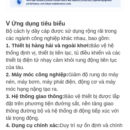
Ⅴ Ứng dụng tiêu biểu
Bộ cách ly dây cáp được sử dụng rộng rãi trong
các ngành công nghiệp khác nhau, bao gồm:
1. Thiết bị hàng hải và ngoài khơi:
Bảo vệ hệ
thống định vị, thiết bị liên lạc, tủ điều khiển và các
thiết bị điện tử nhạy cảm khỏi rung động liên tục
của tàu.
2. Máy móc công nghiệp:
Giảm độ rung do máy
nén, máy bơm, máy phát điện, động cơ và máy
móc hạng nặng tạo ra.
3. Hệ thống giao thông:
Bảo vệ thiết bị được lắp
đặt trên phương tiện đường sắt, nền tảng giao
thông đường bộ và hệ thống di động tiếp xúc với
tải trọng động.
4. Dụng cụ chính xác:
Duy trì sự ổn định và chính