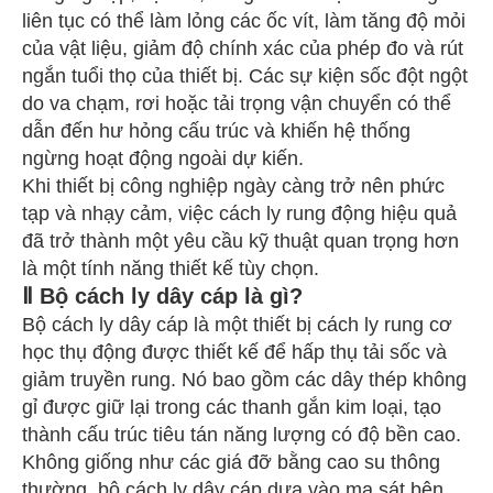
liên tục có thể làm lỏng các ốc vít, làm tăng độ mỏi
của vật liệu, giảm độ chính xác của phép đo và rút
ngắn tuổi thọ của thiết bị. Các sự kiện sốc đột ngột
do va chạm, rơi hoặc tải trọng vận chuyển có thể
dẫn đến hư hỏng cấu trúc và khiến hệ thống
ngừng hoạt động ngoài dự kiến.
Khi thiết bị công nghiệp ngày càng trở nên phức
tạp và nhạy cảm, việc cách ly rung động hiệu quả
đã trở thành một yêu cầu kỹ thuật quan trọng hơn
là một tính năng thiết kế tùy chọn.
Ⅱ Bộ cách ly dây cáp là gì?
Bộ cách ly dây cáp là một thiết bị cách ly rung cơ
học thụ động được thiết kế để hấp thụ tải sốc và
giảm truyền rung. Nó bao gồm các dây thép không
gỉ được giữ lại trong các thanh gắn kim loại, tạo
thành cấu trúc tiêu tán năng lượng có độ bền cao.
Không giống như các giá đỡ bằng cao su thông
thường, bộ cách ly dây cáp dựa vào ma sát bên