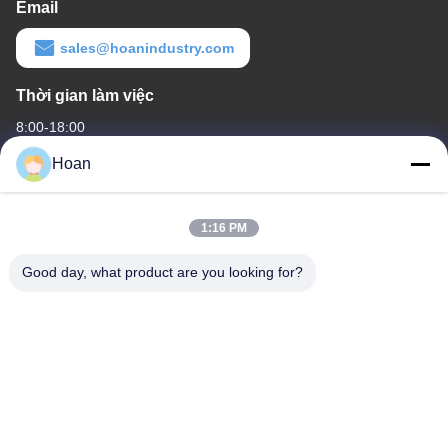
Email
sales@hoanindustry.com
Thời gian làm việc
8:00-18:00
Hoan
Địa chỉ của chúng tôi
Địa chỉ công ty
1:16 PM
F7, Tòa nhà 2, Công viên công nghiệp Xinkai, đường 2 Jinye,
Khu công nghệ cao, Xi'an
Good day, what product are you looking for?
Địa chỉ nhà máy
F7, Tòa nhà 2, Công viên công nghiệp Xinkai, đường 2 Jinye,
Khu công nghệ cao, Xi'an
Điện thoại
86--18740357801