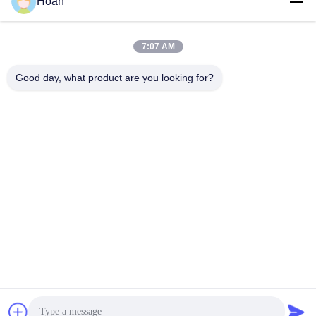
Hoan
Địa chỉ của chúng tôi
Địa chỉ công ty
7:07 AM
F7, Tòa nhà 2, Công viên công nghiệp Xinkai, đường 2 Jinye,
Khu công nghệ cao, Xi'an
Good day, what product are you looking for?
Địa chỉ nhà máy
F7, Tòa nhà 2, Công viên công nghiệp Xinkai, đường 2 Jinye,
Khu công nghệ cao, Xi'an
Điện thoại
86--18740357801
Trung Quốc Chất lượng tốt Máy cách ly rung dây thừng Nhà cung
cấp. 2024-2026 Xi'an Hoan Microwave Co., Ltd. . Đã đăng ký Bản
quyền.
Chính sách bảo mật
|
Sơ đồ trang web