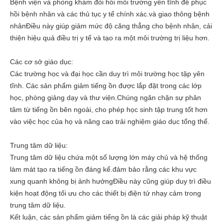
Bệnh viện và phòng khám đòi hỏi môi trường yên tĩnh để phục
hồi bệnh nhân và các thủ tục y tế chính xác.và giao thông bệnh
nhânĐiều này giúp giảm mức độ căng thẳng cho bệnh nhân, cải
thiện hiệu quả điều trị y tế và tạo ra một môi trường trị liệu hơn.
Các cơ sở giáo dục:
Các trường học và đại học cần duy trì môi trường học tập yên
tĩnh. Các sản phẩm giảm tiếng ồn được lắp đặt trong các lớp
học, phòng giảng dạy và thư viện.Chúng ngăn chặn sự phân
tâm từ tiếng ồn bên ngoài, cho phép học sinh tập trung tốt hơn
vào việc học của họ và nâng cao trải nghiệm giáo dục tổng thể.
Trung tâm dữ liệu:
Trung tâm dữ liệu chứa một số lượng lớn máy chủ và hệ thống
làm mát tạo ra tiếng ồn đáng kể.đảm bảo rằng các khu vực
xung quanh không bị ảnh hưởngĐiều này cũng giúp duy trì điều
kiện hoạt động tối ưu cho các thiết bị điện tử nhạy cảm trong
trung tâm dữ liệu.
Kết luận, các sản phẩm giảm tiếng ồn là các giải pháp kỹ thuật