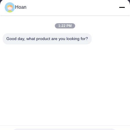
Hoan
Địa chỉ của chúng tôi
Địa chỉ công ty
1:22 PM
F7, Tòa nhà 2, Công viên công nghiệp Xinkai, đường 2 Jinye,
Khu công nghệ cao, Xi'an
Good day, what product are you looking for?
Địa chỉ nhà máy
F7, Tòa nhà 2, Công viên công nghiệp Xinkai, đường 2 Jinye,
Khu công nghệ cao, Xi'an
Điện thoại
86--18740357801
Trung Quốc Chất lượng tốt Máy cách ly rung dây thừng Nhà cung
cấp. 2024-2026 Xi'an Hoan Microwave Co., Ltd. . Đã đăng ký Bản
quyền.