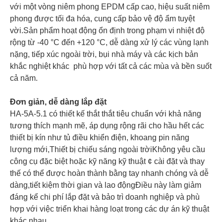
với một vòng niêm phong EPDM cấp cao, hiệu suất niêm
phong được tối đa hóa, cung cấp bảo vệ độ ẩm tuyệt
vời.Sản phẩm hoạt động ổn định trong phạm vi nhiệt độ
rộng từ -40 °C đến +120 °C, dễ dàng xử lý các vùng lạnh
nặng, tiếp xúc ngoài trời, bụi nhà máy và các kịch bản
khắc nghiệt khác ️ phù hợp với tất cả các mùa và bền suốt
cả năm.
Đơn giản, dễ dàng lắp đặt
HA-5A-5.1 có thiết kế thắt thắt tiêu chuẩn với khả năng
tương thích mạnh mẽ, áp dụng rộng rãi cho hầu hết các
thiết bị kín như tủ điều khiển điện, khoang pin năng
lượng mới,Thiết bị chiếu sáng ngoài trờiKhông yêu cầu
công cụ đặc biệt hoặc kỹ năng kỹ thuật ¢ cài đặt và thay
thế có thể được hoàn thành bằng tay nhanh chóng và dễ
dàng,tiết kiệm thời gian và lao độngĐiều này làm giảm
đáng kể chi phí lắp đặt và bảo trì doanh nghiệp và phù
hợp với việc triển khai hàng loạt trong các dự án kỹ thuật
khác nhau.