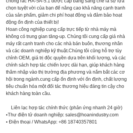
chống rác HA-5A-5.1 được cấp bằng sáng chế là sự lựa
chọn tuyệt vời của bạn để nâng cao khả năng cạnh tranh
của sản phẩm, giảm chi phí hoạt động và đảm bảo hoạt
động ổn định của thiết bị!
Hoan công nghiệp cung cấp trực tiếp từ nhà máy mà
không có trung gian tăng-up. Chúng tôi cung cấp giá nhà
máy rất cạnh tranh cho các nhà bán buôn, thương nhân
và các doanh nghiệp kỹ thuật.Chúng tôi cũng hỗ trợ tùy
chỉnh OEM, giá trị độc quyền dựa trên khối lượng, và các
chính sách hợp tác chiến lược dài hạn, giúp khách hàng
thâm nhập vào thị trường địa phương và nắm bắt các cơ
hội trong ngành.cung cấp ổn định với ổn định, chất lượng
tiêu chuẩn hóa một đối tác thương hiệu đáng tin cậy cho
khách hàng toàn cầu.
Liên lạc hợp tác chính thức (phản ứng nhanh 24 giờ)
•Thư điện tử doanh nghiệp: sales@hoanindustry.com
• Điện thoại / WhatsApp: +86 18740357801