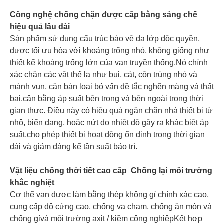
Công nghệ chống chặn được cấp bằng sáng chế
hiệu quả lâu dài
Sản phẩm sử dụng cấu trúc bảo vệ đa lớp độc quyền,
được tối ưu hóa với khoảng trống nhỏ, không giống như
thiết kế khoảng trống lớn của van truyền thống.Nó chính
xác chặn các vật thể lạ như bụi, cát, côn trùng nhỏ và
mảnh vụn, căn bản loại bỏ vấn đề tắc nghẽn màng và thất
bại.cân bằng áp suất bên trong và bên ngoài trong thời
gian thực. Điều này có hiệu quả ngăn chặn nhà thiết bị từ
nhô, biến dạng, hoặc nứt do nhiệt độ gây ra khác biệt áp
suất,cho phép thiết bị hoạt động ổn định trong thời gian
dài và giảm đáng kể tần suất bảo trì.
Vật liệu chống thời tiết cao cấp ️ Chống lại môi trường
khắc nghiệt
Cơ thể van được làm bằng thép không gỉ chính xác cao,
cung cấp độ cứng cao, chống va chạm, chống ăn mòn và
chống gỉvà môi trường axit / kiềm công nghiệpKết hợp