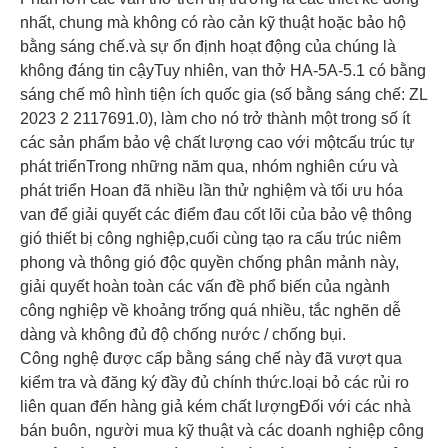
nhất, chung mà không có rào cản kỹ thuật hoặc bảo hộ
bằng sáng chế.và sự ổn định hoạt động của chúng là
không đáng tin cậyTuy nhiên, van thở HA-5A-5.1 có bằng
sáng chế mô hình tiện ích quốc gia (số bằng sáng chế: ZL
2023 2 2117691.0), làm cho nó trở thành một trong số ít
các sản phẩm bảo vệ chất lượng cao với mộtcấu trúc tự
phát triểnTrong những năm qua, nhóm nghiên cứu và
phát triển Hoan đã nhiều lần thử nghiệm và tối ưu hóa
van để giải quyết các điểm đau cốt lõi của bảo vệ thông
gió thiết bị công nghiệp,cuối cùng tạo ra cấu trúc niêm
phong và thông gió độc quyền chống phân mảnh này,
giải quyết hoàn toàn các vấn đề phổ biến của ngành
công nghiệp về khoảng trống quá nhiều, tắc nghẽn dễ
dàng và không đủ độ chống nước / chống bụi.
Công nghệ được cấp bằng sáng chế này đã vượt qua
kiểm tra và đăng ký đầy đủ chính thức.loại bỏ các rủi ro
liên quan đến hàng giả kém chất lượngĐối với các nhà
bán buôn, người mua kỹ thuật và các doanh nghiệp công