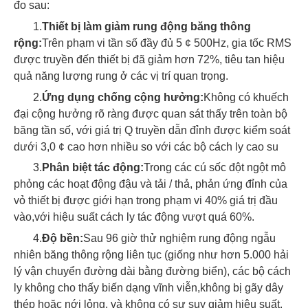
đo sau:
1.
Thiết bị làm giảm rung động băng thông
rộng:
Trên phạm vi tần số đầy đủ 5 ¢ 500Hz, gia tốc RMS
được truyền đến thiết bị đã giảm hơn 72%, tiêu tan hiệu
quả năng lượng rung ở các vị trí quan trọng.
2.
Ứng dụng chống cộng hưởng:
Không có khuếch
đại cộng hưởng rõ ràng được quan sát thấy trên toàn bộ
băng tần số, với giá trị Q truyền dẫn đỉnh được kiểm soát
dưới 3,0 ¢ cao hơn nhiều so với các bộ cách ly cao su
3.
Phân biệt tác động:
Trong các cú sốc đột ngột mô
phỏng các hoạt động đậu và tải / thả, phản ứng đỉnh của
vỏ thiết bị được giới hạn trong phạm vi 40% giá trị đầu
vào,với hiệu suất cách ly tác động vượt quá 60%.
4.
Độ bền:
Sau 96 giờ thử nghiệm rung động ngẫu
nhiên băng thông rộng liên tục (giống như hơn 5.000 hải
lý vận chuyển đường dài bằng đường biển), các bộ cách
ly không cho thấy biến dạng vĩnh viễn,không bị gãy dây
thép hoặc nới lỏng, và không có sự suy giảm hiệu suất.