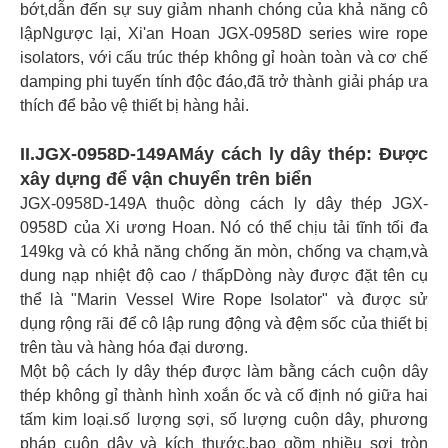
bớt,dẫn đến sự suy giảm nhanh chóng của khả năng cô
lậpNgược lại, Xi'an Hoan JGX-0958D series wire rope
isolators, với cấu trúc thép không gỉ hoàn toàn và cơ chế
damping phi tuyến tính độc đáo,đã trở thành giải pháp ưa
thích để bảo vệ thiết bị hàng hải.
II.
JGX-0958D-149A
Máy cách ly dây thép: Được
xây dựng để vận chuyển trên biển
JGX-0958D-149A thuộc dòng cách ly dây thép JGX-
0958D của Xi ương Hoan. Nó có thể chịu tải tĩnh tối đa
149kg và có khả năng chống ăn mòn, chống va chạm,và
dung nạp nhiệt độ cao / thấpDòng này được đặt tên cụ
thể là "Marin Vessel Wire Rope Isolator" và được sử
dụng rộng rãi để cô lập rung động và đệm sốc của thiết bị
trên tàu và hàng hóa đại dương.
Một bộ cách ly dây thép được làm bằng cách cuộn dây
thép không gỉ thành hình xoắn ốc và cố định nó giữa hai
tấm kim loại.số lượng sợi, số lượng cuộn dây, phương
pháp cuộn dây và kích thước.bao gồm nhiều sợi tròn