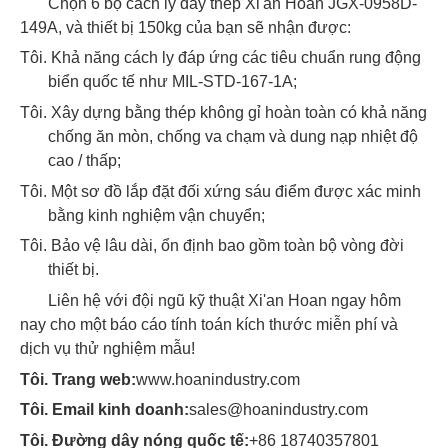
Chọn 6 bộ cách ly dây thép Xi'an Hoan JGX-0958D-
149A, và thiết bị 150kg của bạn sẽ nhận được:
Tôi.
Khả năng cách ly đáp ứng các tiêu chuẩn rung động
biển quốc tế như MIL-STD-167-1A;
Tôi.
Xây dựng bằng thép không gỉ hoàn toàn có khả năng
chống ăn mòn, chống va chạm và dung nạp nhiệt độ
cao / thấp;
Tôi.
Một sơ đồ lắp đặt đối xứng sáu điểm được xác minh
bằng kinh nghiệm vận chuyển;
Tôi.
Bảo vệ lâu dài, ổn định bao gồm toàn bộ vòng đời
thiết bị.
Liên hệ với đội ngũ kỹ thuật Xi'an Hoan ngay hôm
nay cho một báo cáo tính toán kích thước miễn phí và
dịch vụ thử nghiệm mẫu!
Tôi.
Trang web:
www.hoanindustry.com
Tôi.
Email kinh doanh:
sales@hoanindustry.com
Tôi.
Đường dây nóng quốc tế:
+86 18740357801