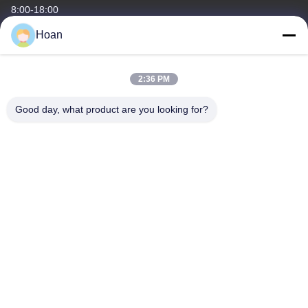
8:00-18:00
Hoan
Địa chỉ của chúng tôi
Địa chỉ công ty
2:36 PM
F7, Tòa nhà 2, Công viên công nghiệp Xinkai, đường 2 Jinye,
Khu công nghệ cao, Xi'an
Good day, what product are you looking for?
Địa chỉ nhà máy
F7, Tòa nhà 2, Công viên công nghiệp Xinkai, đường 2 Jinye,
Khu công nghệ cao, Xi'an
Điện thoại
86--18740357801
Trung Quốc Chất lượng tốt Máy cách ly rung dây thừng Nhà cung
cấp. 2024-2026 Xi'an Hoan Microwave Co., Ltd. . Đã đăng ký Bản