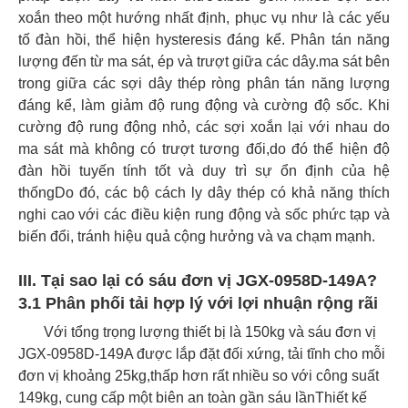
xoắn theo một hướng nhất định, phục vụ như là các yếu
tố đàn hồi, thể hiện hysteresis đáng kể. Phân tán năng
lượng đến từ ma sát, ép và trượt giữa các dây.ma sát bên
trong giữa các sợi dây thép ròng phân tán năng lượng
đáng kể, làm giảm độ rung động và cường độ sốc. Khi
cường độ rung động nhỏ, các sợi xoắn lại với nhau do
ma sát mà không có trượt tương đối,do đó thể hiện độ
đàn hồi tuyến tính tốt và duy trì sự ổn định của hệ
thốngDo đó, các bộ cách ly dây thép có khả năng thích
nghi cao với các điều kiện rung động và sốc phức tạp và
biến đổi, tránh hiệu quả cộng hưởng và va chạm mạnh.
III. Tại sao lại có sáu đơn vị JGX-0958D-149A?
3.1 Phân phối tải hợp lý với lợi nhuận rộng rãi
Với tổng trọng lượng thiết bị là 150kg và sáu đơn vị
JGX-0958D-149A được lắp đặt đối xứng, tải tĩnh cho mỗi
đơn vị khoảng 25kg,thấp hơn rất nhiều so với công suất
149kg, cung cấp một biên an toàn gần sáu lầnThiết kế