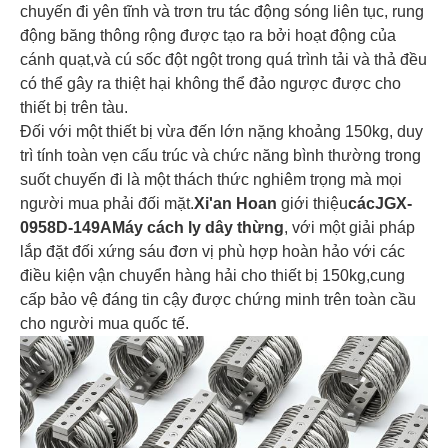
chuyến đi yên tĩnh và trơn tru tác động sóng liên tục, rung
động băng thông rộng được tạo ra bởi hoạt động của
cánh quạt,và cú sốc đột ngột trong quá trình tải và thả đều
có thể gây ra thiệt hại không thể đảo ngược được cho
thiết bị trên tàu.
Đối với một thiết bị vừa đến lớn nặng khoảng 150kg, duy
trì tính toàn vẹn cấu trúc và chức năng bình thường trong
suốt chuyến đi là một thách thức nghiêm trọng mà mọi
người mua phải đối mặt.
Xi'an Hoan
giới thiệu
các
JGX-
0958D-149A
Máy cách ly dây thừng
, với một giải pháp
lắp đặt đối xứng sáu đơn vị phù hợp hoàn hảo với các
điều kiện vận chuyển hàng hải cho thiết bị 150kg,cung
cấp bảo vệ đáng tin cậy được chứng minh trên toàn cầu
cho người mua quốc tế.