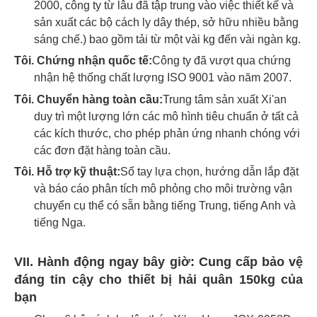
2000, công ty từ lâu đã tập trung vào việc thiết kế và
sản xuất các bộ cách ly dây thép, sở hữu nhiều bằng
sáng chế.) bao gồm tải từ một vài kg đến vài ngàn kg.
Tôi.
Chứng nhận quốc tế:
Công ty đã vượt qua chứng
nhận hệ thống chất lượng ISO 9001 vào năm 2007.
Tôi.
Chuyển hàng toàn cầu:
Trung tâm sản xuất Xi'an
duy trì một lượng lớn các mô hình tiêu chuẩn ở tất cả
các kích thước, cho phép phản ứng nhanh chóng với
các đơn đặt hàng toàn cầu.
Tôi.
Hỗ trợ kỹ thuật:
Sổ tay lựa chọn, hướng dẫn lắp đặt
và báo cáo phân tích mô phỏng cho môi trường vận
chuyển cụ thể có sẵn bằng tiếng Trung, tiếng Anh và
tiếng Nga.
VII. Hành động ngay bây giờ: Cung cấp bảo vệ
đáng tin cậy cho thiết bị hải quân 150kg của
bạn