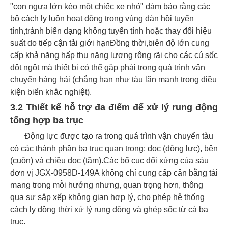
"con ngựa lớn kéo một chiếc xe nhỏ" đảm bảo rằng các
bộ cách ly luôn hoạt động trong vùng đàn hồi tuyến
tính,tránh biến dạng không tuyến tính hoặc thay đổi hiệu
suất do tiếp cận tải giới hạnĐồng thời,biên độ lớn cung
cấp khả năng hấp thụ năng lượng rộng rãi cho các cú sốc
đột ngột mà thiết bị có thể gặp phải trong quá trình vận
chuyển hàng hải (chẳng hạn như tàu lăn mạnh trong điều
kiện biển khắc nghiệt).
3.2 Thiết kế hỗ trợ đa điểm để xử lý rung động
tổng hợp ba trục
Động lực được tạo ra trong quá trình vận chuyển tàu
có các thành phần ba trục quan trọng: dọc (động lực), bên
(cuộn) và chiều dọc (tầm).Các bố cục đối xứng của sáu
đơn vị JGX-0958D-149A không chỉ cung cấp cân bằng tải
mang trong mỗi hướng nhưng, quan trọng hơn, thông
qua sự sắp xếp không gian hợp lý, cho phép hệ thống
cách ly đồng thời xử lý rung động và ghép sốc từ cả ba
trục.