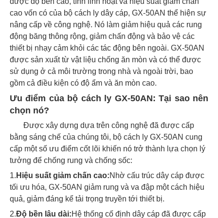
được độ bền cao, tính linh hoạt và hiệu suất giảm chấn
cao vốn có của bộ cách ly dây cáp, GX-50AN thể hiện sự
nâng cấp về công nghệ. Nó làm giảm hiệu quả các rung
động băng thông rộng, giảm chấn động và bảo vệ các
thiết bị nhạy cảm khỏi các tác động bên ngoài. GX-50AN
được sản xuất từ ​​vật liệu chống ăn mòn và có thể được
sử dụng ở cả môi trường trong nhà và ngoài trời, bao
gồm cả điều kiện có độ ẩm và ăn mòn cao.
Ưu điểm của bộ cách ly GX-50AN: Tại sao nên
chọn nó?
Được xây dựng dựa trên công nghệ đã được cấp
bằng sáng chế của chúng tôi, bộ cách ly GX-50AN cung
cấp một số ưu điểm cốt lõi khiến nó trở thành lựa chọn lý
tưởng để chống rung và chống sốc:
1.
Hiệu suất giảm chấn cao:
Nhờ cấu trúc dây cáp được
tối ưu hóa, GX-50AN giảm rung và va đập một cách hiệu
quả, giảm đáng kể tải trọng truyền tới thiết bị.
2.
Độ bền lâu dài:
Hệ thống cố định dây cáp đã được cấp