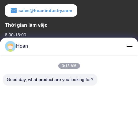
sales@hoanindustry.com
Thời gian làm việc
8:00-18:00
Hoan
Địa chỉ của chúng tôi
Địa chỉ công ty
3:13 AM
F7, Tòa nhà 2, Công viên công nghiệp Xinkai, đường 2 Jinye,
Khu công nghệ cao, Xi'an
Good day, what product are you looking for?
Địa chỉ nhà máy
F7, Tòa nhà 2, Công viên công nghiệp Xinkai, đường 2 Jinye,
Khu công nghệ cao, Xi'an
Điện thoại
86--18740357801