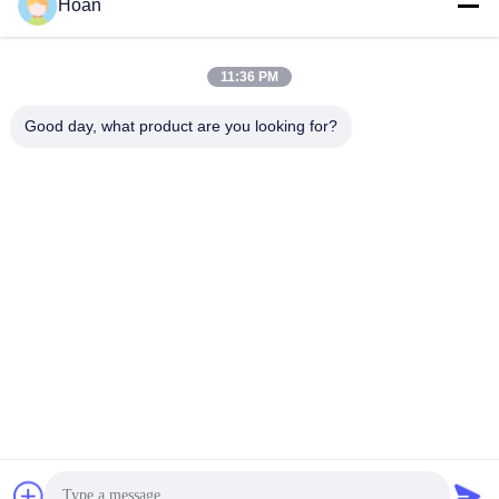
Hoan
Địa chỉ của chúng tôi
Địa chỉ công ty
11:36 PM
F7, Tòa nhà 2, Công viên công nghiệp Xinkai, đường 2 Jinye,
Khu công nghệ cao, Xi'an
Good day, what product are you looking for?
Địa chỉ nhà máy
F7, Tòa nhà 2, Công viên công nghiệp Xinkai, đường 2 Jinye,
Khu công nghệ cao, Xi'an
Điện thoại
86--18740357801
Trung Quốc Chất lượng tốt Máy cách ly rung dây thừng Nhà cung
cấp. 2024-2026 Xi'an Hoan Microwave Co., Ltd. . Đã đăng ký Bản
quyền.
Chính sách bảo mật
|
Sơ đồ trang web