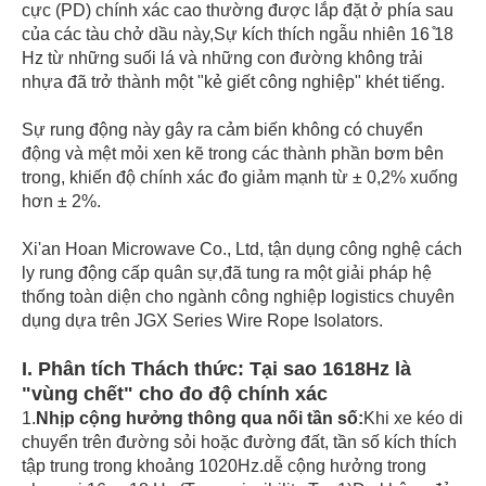
cực (PD) chính xác cao thường được lắp đặt ở phía sau
của các tàu chở dầu này,Sự kích thích ngẫu nhiên 16 ̊18
Hz từ những suối lá và những con đường không trải
nhựa đã trở thành một "kẻ giết công nghiệp" khét tiếng.
Sự rung động này gây ra cảm biến không có chuyển
động và mệt mỏi xen kẽ trong các thành phần bơm bên
trong, khiến độ chính xác đo giảm mạnh từ ± 0,2% xuống
hơn ± 2%.
Xi'an Hoan Microwave Co., Ltd, tận dụng công nghệ cách
ly rung động cấp quân sự,đã tung ra một giải pháp hệ
thống toàn diện cho ngành công nghiệp logistics chuyên
dụng dựa trên JGX Series Wire Rope Isolators.
I. Phân tích Thách thức: Tại sao 1618Hz là
"vùng chết" cho đo độ chính xác
1.
Nhịp cộng hưởng thông qua nối tần số:
Khi xe kéo di
chuyển trên đường sỏi hoặc đường đất, tần số kích thích
tập trung trong khoảng 1020Hz.dễ cộng hưởng trong