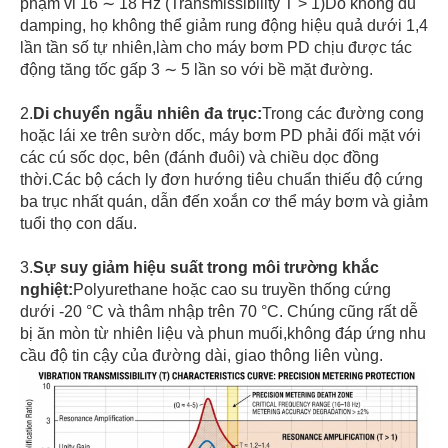
phạm vi 16 ∼ 18 Hz (Transmissibility T > 1)Do không đủ
damping, họ không thể giảm rung động hiệu quả dưới 1,4
lần tần số tự nhiên,làm cho máy bơm PD chịu được tác
động tăng tốc gấp 3 ∼ 5 lần so với bề mặt đường.
2.
Di chuyển ngẫu nhiên đa trục:
Trong các đường cong
hoặc lái xe trên sườn dốc, máy bơm PD phải đối mặt với
các cú sốc dọc, bên (đánh đuôi) và chiều dọc đồng
thời.Các bộ cách ly đơn hướng tiêu chuẩn thiếu độ cứng
ba trục nhất quán, dẫn đến xoắn cơ thể máy bơm và giảm
tuổi thọ con dấu.
3.
Sự suy giảm hiệu suất trong môi trường khắc
nghiệt:
Polyurethane hoặc cao su truyền thống cứng
dưới -20 °C và thâm nhập trên 70 °C. Chúng cũng rất dễ
bị ăn mòn từ nhiên liệu và phun muối,không đáp ứng nhu
cầu độ tin cậy của đường dài, giao thông liên vùng.