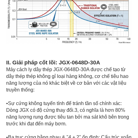
II. Giải pháp cốt lõi: JGX-0648D-30A
Máy cách ly dây thép JGX-0648D-30A được chế tạo từ
dây thép thép không gỉ loại hàng không, cơ chế tiêu hao
năng lượng của nó khác biệt về cơ bản với các vật liệu
truyền thống:
•Sự cứng không tuyến tính để tránh tần số chính xác:
Dòng JGX có độ cứng thay đổi.3, có nghĩa là hơn 80%
năng lượng rung được tiêu tan bởi ma sát khô bên trong
trước khi đạt đến máy bơm.
•
Ba trục cứng bằng nhau & "4 + 2" ổn định: Cấu trúc xoắn