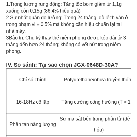
1.Trọng lượng rung động: Tăng tốc bơm giảm từ 1,1g
xuống còn 0,15g (86,4% hiệu quả).
2.Sự nhất quán đo lường: Trong 24 tháng, độ lệch vẫn ở
trong phạm vi ± 0,5% mà không cần hiệu chuẩn lại tại
nhà máy.
3Bảo trì: Chu kỳ thay thế niêm phong được kéo dài từ 3
tháng đến hơn 24 tháng; không có vết nứt trong niêm
phong.
IV. So sánh: Tại sao chọn JGX-0648D-30A?
Chỉ số chính
Polyurethane/nhựa truyền thống
16-18Hz cô lập
Tăng cường cộng hưởng (T > 1,2)
Sự ma sát bên trong phân tử (dễ lã
Phân tán năng lượng
hóa)