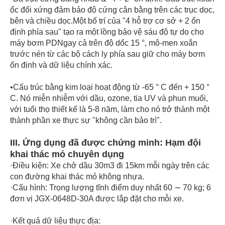
ốc đối xứng đảm bảo độ cứng cân bằng trên các trục dọc,
bên và chiều dọc.Một bố trí của "4 hỗ trợ cơ sở + 2 ổn
định phía sau" tạo ra một lồng bảo vệ sáu độ tự do cho
máy bơm PDNgay cả trên độ dốc 15 °, mô-men xoắn
trước nén từ các bộ cách ly phía sau giữ cho máy bơm
ổn định và dữ liệu chính xác.
•
Cấu trúc bằng kim loại hoạt động từ -65 ° C đến + 150 °
C. Nó miễn nhiễm với dầu, ozone, tia UV và phun muối,
với tuổi thọ thiết kế là 5-8 năm, làm cho nó trở thành một
thành phần xe thực sự "không cần bảo trì".
III. Ứng dụng đã được chứng minh: Hạm đội
khai thác mỏ chuyên dụng
·
Điều kiện: Xe chở dầu 30m3 đi 15km mỗi ngày trên các
con đường khai thác mỏ không nhựa.
·Cấu hình: Trọng lượng tĩnh điểm duy nhất 60 ∼ 70 kg; 6
đơn vị JGX-0648D-30A được lắp đặt cho mỗi xe.
·Kết quả dữ liệu thực địa: