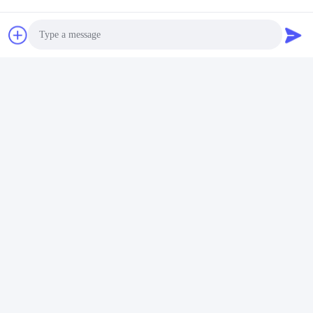
Địa chỉ công ty
F7, Tòa nhà 2, Công viên công nghiệp Xinkai, đường 2 Jinye,
Khu công nghệ cao, Xi'an
Địa chỉ nhà máy
F7, Tòa nhà 2, Công viên công nghiệp Xinkai, đường 2 Jinye,
Khu công nghệ cao, Xi'an
Photo
Điện thoại
Video Call
86--18740357801
Audio Call
Trung Quốc Chất lượng tốt Máy cách ly rung dây thừng Nhà cung
cấp. 2024-2026 Xi'an Hoan Microwave Co., Ltd. . Đã đăng ký Bản
quyền.
Chính sách bảo mật
|
Sơ đồ trang web