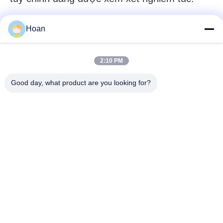
Email kinh doanh:
sales@hoanindustry.com
Hoan
Điện thoại / WhatsApp:
+86 18740357801
2:10 PM
Good day, what product are you looking for?
Liên hệ với chúng tôi
Xi'an Hoan Microwave Co., Ltd.
Email
sales@hoanindustry.com
Thời gian làm việc
8:00-18:00
Địa chỉ của chúng tôi