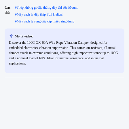
Các
#
Thép không gỉ dây thừng dây đai sốc Mount
thẻ:
#
Máy cách ly dây thép Full Helical
#
Máy cách ly rung dây cáp nhiều ứng dụng
Mô tả video:
Discover the 100G GX-60A Wire Rope Vibration Damper, designed for
embedded electronics vibration suppression. This corrosion-resistant, all-metal
damper excels in extreme conditions, offering high impact resistance up to 100G
and a nominal load of 60N. Ideal for marine, aerospace, and industrial
applications.