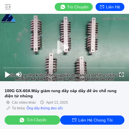
Trò Chuyện
Liên Hệ
100G GX-60A Máy giảm rung dây cáp dây để ức chế rung
điện tử nhúng
Các video khác
April 13, 2025
Từ khóa:
Ống dây thừng đeo sốc
Trò Chuyện
Liên Hệ Chúng Tôi